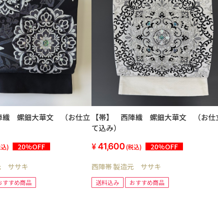
陣織 螺鈿大華文 （お仕立
【帯】 西陣織 螺鈿大華文 （お仕
て込み）
41,600
20%OFF
20%OFF
税込)
(税込)
元 ササキ
西陣帯 製造元 ササキ
おすすめ商品
送料込み
おすすめ商品