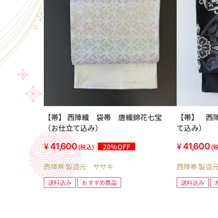
【帯】 西陣織 袋帯 唐織錦花七宝
【帯】 西
（お仕立て込み）
て込み）
41,600
41,600
20%OFF
(税込)
(
西陣帯 製造元 ササキ
西陣帯 製造
送料込み
おすすめ商品
送料込み