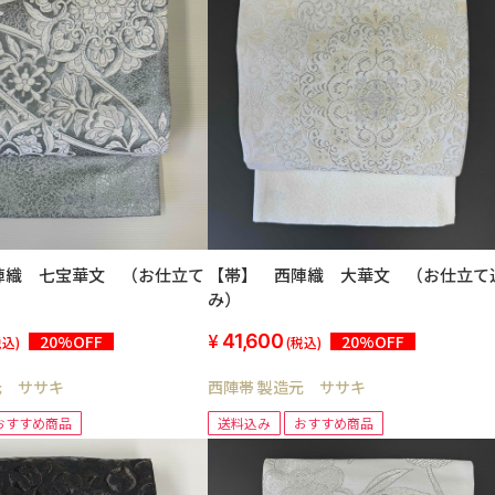
陣織 七宝華文 （お仕立て
【帯】 西陣織 大華文 （お仕立て
み）
41,600
20%OFF
20%OFF
税込)
(税込)
元 ササキ
西陣帯 製造元 ササキ
おすすめ商品
送料込み
おすすめ商品