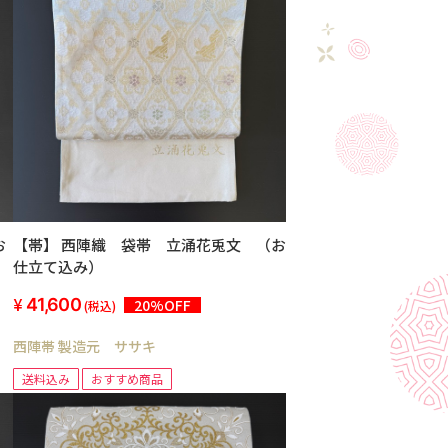
【帯】 西陣織 袋帯 立涌花兎文 （お
仕立て込み）
41,600
20%OFF
(税込)
西陣帯 製造元 ササキ
送料込み
おすすめ商品