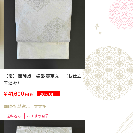
【帯】 西陣織 袋帯 菱華文 （お仕立
て込み）
41,600
20%OFF
(税込)
西陣帯 製造元 ササキ
送料込み
おすすめ商品