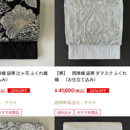
辻ヶ花 ふくれ織
【帯】 西陣織 袋帯 ダマスク ふくれ
込み）
織 （お仕立て込み）
41,600
20%OFF
20%OFF
税込)
(税込)
元 ササキ
西陣帯 製造元 ササキ
おすすめ商品
送料込み
おすすめ商品