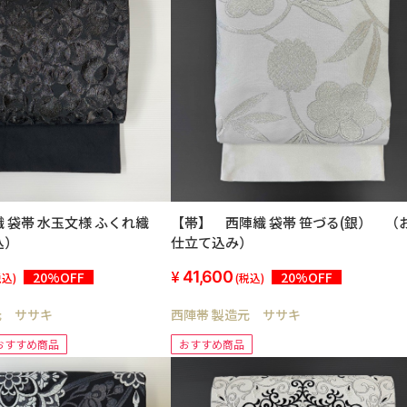
文様 ふくれ織
【帯】 西陣織 袋帯 笹づる(銀） （お
込）
仕立て込み）
41,600
20%OFF
20%OFF
税込)
(税込)
元 ササキ
西陣帯 製造元 ササキ
おすすめ商品
おすすめ商品