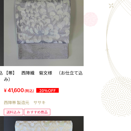
込
【帯】 西陣織 菊文様 （お仕立て込
み）
41,600
20%OFF
(税込)
西陣帯 製造元 ササキ
送料込み
おすすめ商品