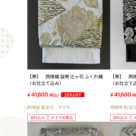
【帯】 西陣織 袋帯 辻ヶ花 ふくれ織
【帯】 西陣織 袋帯 
（お仕立て込み）
（お仕立て
41,600
41,600
20%OFF
(税込)
(
西陣帯 製造元 ササキ
西陣帯 製造
送料込み
おすすめ商品
送料込み