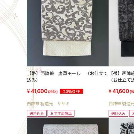
【帯】西陣織 唐草モール （お仕立て
【帯】西陣織 袋帯 水玉
込み）
（お仕立て
41,600
41,600
20%OFF
(税込)
(
西陣帯 製造元 ササキ
西陣帯 製造
送料込み
おすすめ商品
送料込み