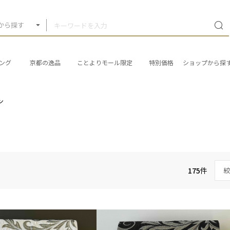
から探す
ング
京都の逸品
ことよりモール限定
特別価格
ショップから探
ン
175
件
絞