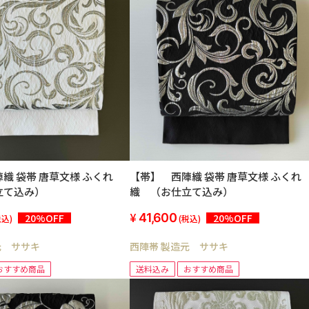
唐草文様 ふくれ
【帯】 西陣織 袋帯 唐草文様 ふくれ
立て込み）
織 （お仕立て込み）
41,600
20%OFF
20%OFF
税込)
(税込)
元 ササキ
西陣帯 製造元 ササキ
おすすめ商品
送料込み
おすすめ商品