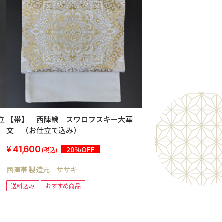
立
【帯】 西陣織 スワロフスキー大華
文 （お仕立て込み）
41,600
20%OFF
(税込)
西陣帯 製造元 ササキ
送料込み
おすすめ商品