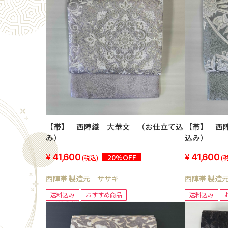
【帯】 西陣織 大華文 （お仕立て込
【帯】 西
み）
込み）
41,600
41,600
20%OFF
(税込)
(
西陣帯 製造元 ササキ
西陣帯 製造
送料込み
おすすめ商品
送料込み