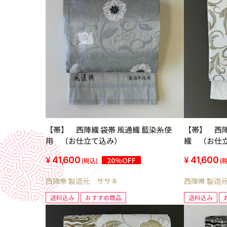
【帯】 西陣織 袋帯 風通織 藍染糸使
【帯】 西陣織 袋帯 
用 （お仕立て込み）
織 （お仕
41,600
41,600
20%OFF
(税込)
(
西陣帯 製造元 ササキ
西陣帯 製造
送料込み
おすすめ商品
送料込み