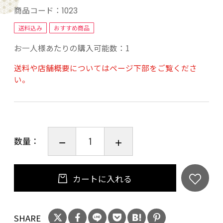
す。
商品コード：
1023
送料込み
おすすめ商品
画像と実物は照明やカメラ、ディスプレイの関
お一人様あたりの購入可能数：1
係で若干異なる場合があります。お仕立てに10
日～3週間程お時間をいただきます。
送料や店舗概要についてはページ下部をご覧くださ
い。
数量：
カートに入れる
SHARE