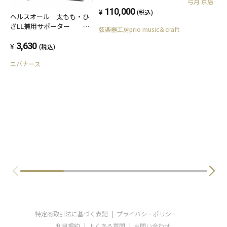
弓月 京店
110,000
(税込)
ヘルスオール 太もも・ひ
ざLL兼用サポーター 大
弦楽器工房prio music＆craft
きいサイズ 冷え症 血流
促進 温泉複合鉱石 特許
3,630
(税込)
取得技術 フリーサイズ
エバナース
左右兼用1枚入
特定商取引法に基づく表記
プライバシーポリシー
利用規約
よくある質問
お問い合わせ