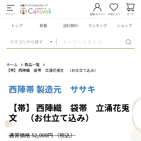
メニュー
登録/ログイン
お気に入り
カート
トップ
新着
送料無料
ランキング
ショップ
カテゴリから探す
ホーム
商品一覧
【帯】 西陣織 袋帯 立涌花兎文 （お仕立て込み）
西陣帯 製造元 ササキ
1
/
1
【帯】 西陣織 袋帯 立涌花兎
文 （お仕立て込み）
通常価格
52,000円
（税込）