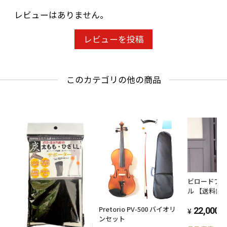
レビューはありません。
レビューを投稿
このカテゴリの他の商品
ビロードプ
ル 【送料無
Pretorio PV-500 バイオリ
22,000
(
ンセット