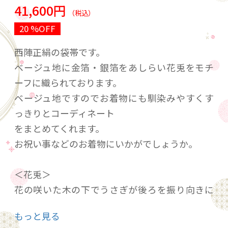
41,600円
（税込）
20 %OFF
西陣正絹の袋帯です。
ベージュ地に金箔・銀箔をあしらい花兎をモチ
ーフに織られております。
ベージュ地ですのでお着物にも馴染みやすくす
っきりとコーディネート
をまとめてくれます。
お祝い事などのお着物にいかがでしょうか。
＜花兎＞
花の咲いた木の下でうさぎが後ろを振り向きに
耳を立てている姿が
もっと見る
デザイン化された名物裂の代表的な柄の1つで