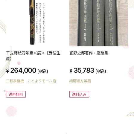
干支蒔絵万年筆＜辰＞【受注生
細野史郎著作・座談集
産】
264,000
35,783
(税込)
(税込)
三和事務機 ことよりモール店
細野漢方薬局
送料無料
送料込み