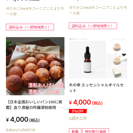
ゆりかごmealキコーニアことよりモ
ゆりかごmealキコーニアことよりモ
ール店
ール店
送料込み（一部地域除く）
送料込み（一部地域除く）
木の幸 エッセンシャルオイルセ
ット
4,000
【日本全国おいしいパン100に掲
(税込)
載】造り酒屋の吟醸酒粕使用 酒
9%OFF
粕あんぱん6個 酒粕チーズ6個
4,000
山田木工所
合計12個入り
(税込)
BakeryCafeKICHI
新着
特別割引価格