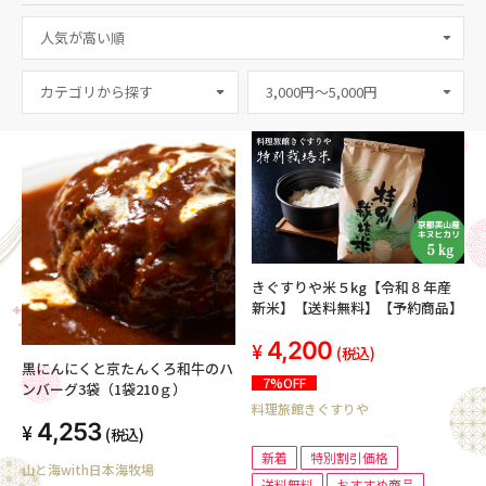
カテゴリから探す
きぐすりや米５kg【令和８年産
新米】【送料無料】【予約商品】
4,200
(税込)
黒にんにくと京たんくろ和牛のハ
7%OFF
ンバーグ3袋（1袋210ｇ）
料理旅館きぐすりや
4,253
(税込)
新着
特別割引価格
山と海with日本海牧場
送料無料
おすすめ商品