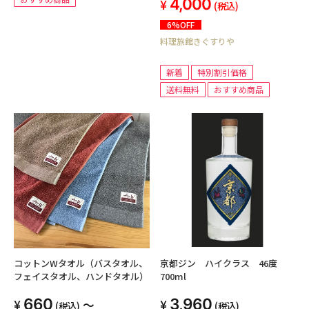
4,000
(税込)
6%OFF
料理旅館きぐすりや
新着
特別割引価格
送料無料
おすすめ商品
コットンWタオル（バスタオル、
京都ジン ハイクラス 46度
フェイスタオル、ハンドタオル）
700ml
660
3,960
～
(税込)
(税込)