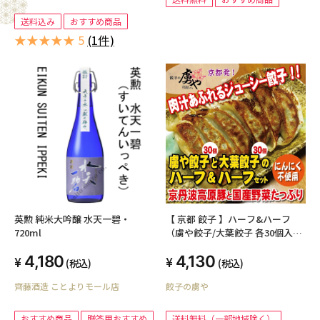
送料込み
おすすめ商品
★★★★★ 5
(1件)
英勲 純米大吟醸 水天一碧・
【 京都 餃子 】ハーフ&ハーフ
720ml
（虜や餃子/大葉餃子 各30個入）
送料無料（一部地域除く）
4,180
4,130
(税込)
(税込)
齊藤酒造 ことよりモール店
餃子の虜や
おすすめ商品
贈答用おすすめ
送料無料（一部地域除く）