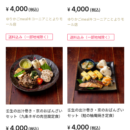
4,000
4,000
(税込)
(税込)
ゆりかごmealキコーニアことよりモ
ゆりかごmealキコーニアことよりモ
ール店
ール店
送料込み（一部地域除く）
送料込み（一部地域除く）
壬生の出汁巻き・京のおばんざい
壬生の出汁巻き・京のおばんざい
セット（鮭の柚庵焼き定食）
セット（九条ネギの肉豆腐定食）
4,000
4,000
(税込)
(税込)