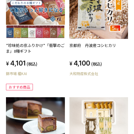
”珍味処の京ふりかけ”「衝撃のご
京都府 丹波産コシヒカリ
ま」8種ギフト
4,101
4,100
(税込)
(税込)
錦市場 櫂KAI
大和物産株式会社
おすすめ商品