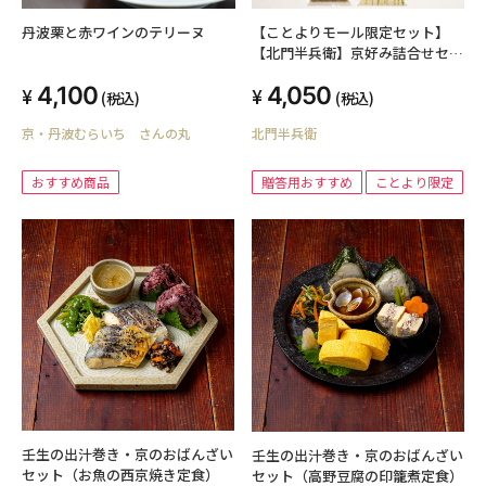
丹波栗と赤ワインのテリーヌ
【ことよりモール限定セット】
【北門半兵衛】京好み詰合せセッ
ト KT-2
4,100
4,050
(税込)
(税込)
京・丹波むらいち さんの丸
北門半兵衛
おすすめ商品
贈答用おすすめ
ことより限定
壬生の出汁巻き・京のおばんざい
壬生の出汁巻き・京のおばんざい
セット（お魚の西京焼き定食）
セット（高野豆腐の印籠煮定食）