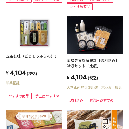
おすすめ商品
五条麸味（ごじょうふうみ）2
南禅寺豆腐屋服部【送料込み】
冷奴セット「比叡」
4,104
(税込)
4,104
(税込)
半兵衛麸
大本山南禅寺御用達 京豆腐 服部
おすすめ商品
手土産おすすめ
送料込み
贈答用おすすめ