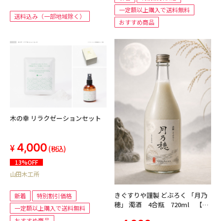
一定額以上購入で送料無料
送料込み（一部地域除く）
おすすめ商品
木の幸 リラクゼーションセット
4,000
(税込)
13%OFF
山田木工所
きぐすりや謹製 どぶろく 「月乃
新着
特別割引価格
穂」 濁酒 4合瓶 720ml 【送
一定額以上購入で送料無料
料無料】
おすすめ商品