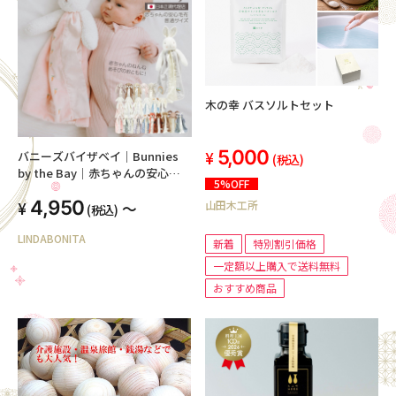
木の幸 バスソルトセット
5,000
バニーズバイザベイ｜Bunnies
(税込)
by the Bay｜赤ちゃんの安心毛
5%OFF
布（普通サイズ）｜赤ちゃんへの
4,950
山田木工所
初めてのプレゼントに。出産祝
～
(税込)
い、ファーストトイ、男の子にも
LINDABONITA
女の子にも喜ばれるおしゃれなギ
新着
特別割引価格
フト
一定額以上購入で送料無料
おすすめ商品