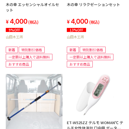
木の幸 エッセンシャルオイルセ
木の幸 リラクゼーションセット
ット
4,000
4,000
(税込)
(税込)
9%OFF
13%OFF
山田木工所
山田木工所
新着
特別割引価格
新着
特別割引価格
一定額以上購入で送料無料
一定額以上購入で送料無料
おすすめ商品
おすすめ商品
ET-W525ZZ テルモ WOMAN℃ テ
ルモ女性体温計 口中用 データ送