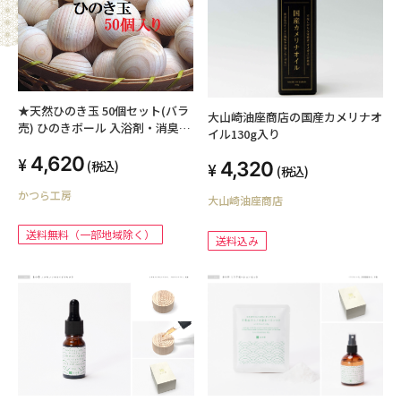
★天然ひのき玉 50個セット(バラ
大山崎油座商店の国産カメリナオ
売) ひのきボール 入浴剤・消臭・
イル130g入り
工作材 新品【送料無料】
4,620
(税込)
4,320
(税込)
かつら工房
大山崎油座商店
送料無料（一部地域除く）
送料込み