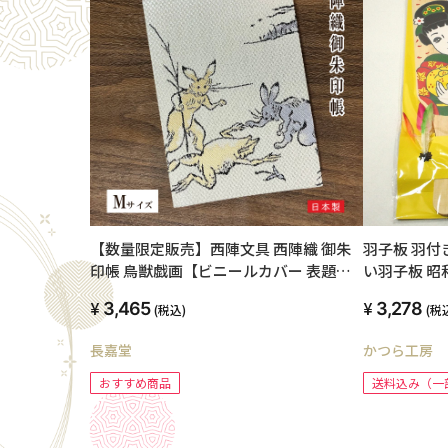
【数量限定販売】西陣文具 西陣織 御朱
羽子板 羽付
印帳 鳥獣戯画【ビニールカバー 表題シ
い羽子板 昭
ー ル付き】 Mサイズ
3,465
3,278
(税込)
(税
長嘉堂
かつら工房
おすすめ商品
送料込み（一