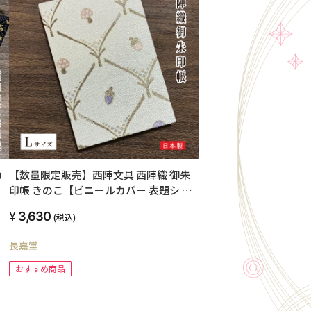
カ
【数量限定販売】西陣文具 西陣織 御朱
印帳 きのこ【ビニールカバー 表題シ ー
ル付き】 Lサイズ
3,630
(税込)
長嘉堂
おすすめ商品