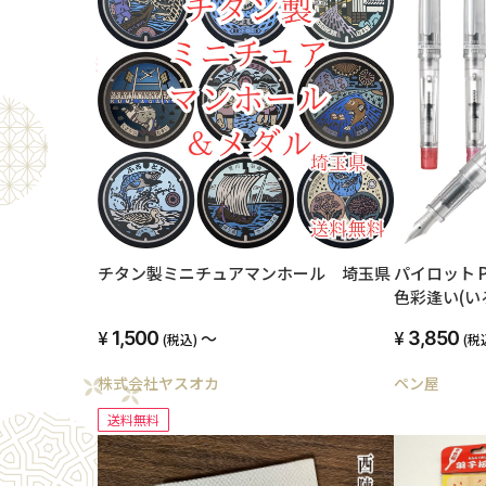
チタン製ミニチュアマンホール 埼玉県
パイロット Pi
色彩逢い(いろ
TBF F（
1,500
～
3,850
(税込)
(税
株式会社ヤスオカ
ペン屋
送料無料