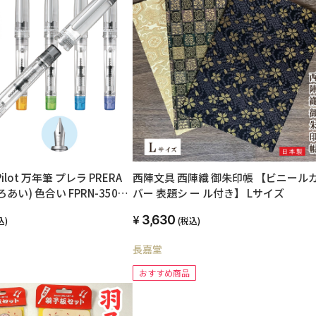
lot 万年筆 プレラ PRERA
西陣文具 西陣織 御朱印帳 【ビニール
あい) 色合い FPRN-350R-
バー 表題シ ー ル付き】 Lサイズ
細字）透明ブラック
3,630
込)
(税込)
長嘉堂
おすすめ商品