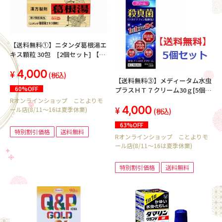
【送料無料①】ニタンダ葛根湯エ
キス顆粒 30包 [2個セット] 【第
2類医薬品】
4,000
(税込)
【送料無料③】メディータム水虫
60%OFF
プラスＨＴ７クリーム30ｇ[5個セ
ット]
Rオンラインショップ ことよりモ
4,000
ール店(8/11～16は夏季休業)
(税込)
63%OFF
特別割引価格
送料無料
Rオンラインショップ ことよりモ
ール店(8/11～16は夏季休業)
特別割引価格
送料無料