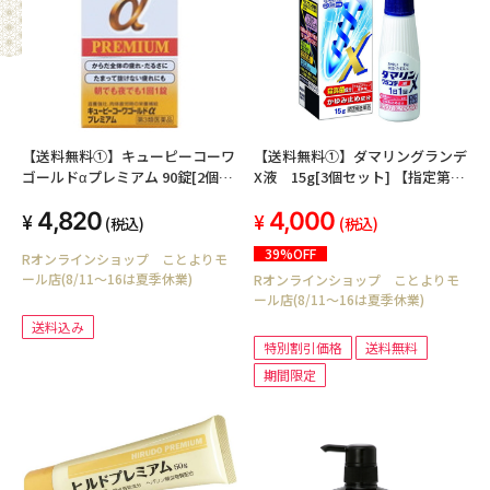
【送料無料①】キューピーコーワ
【送料無料①】ダマリングランデ
ゴールドαプレミアム 90錠[2個セ
X液 15g[3個セット] 【指定第2
ット] 【第3類医薬品】
類医薬品】
4,820
4,000
(税込)
(税込)
39%OFF
Rオンラインショップ ことよりモ
ール店(8/11～16は夏季休業)
Rオンラインショップ ことよりモ
ール店(8/11～16は夏季休業)
送料込み
特別割引価格
送料無料
期間限定