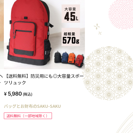
ヘ
【送料無料】防災用にも◎大容量スポー
ツリュック
5,980
(税込)
ニ
熱
バッグとお財布のSAKU-SAKU
送料無料（一部地域除く）