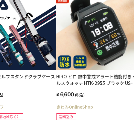
LF セルフスタンドクラブケース
HIRO ヒロ 熱中警戒アラート機能付き 
ルスウォッチ HTK-2955 ブラック USB
充電式 スマートウォッチ 熱中症対策
6,600
込)
(税込)
IPX6防水 軽量 健康管理 歩数計 睡眠モ
ター 保証付き 腕時計 法人 まとめ買い 
フ
きわみOnlineShop
中症 グッズ 熱中対策ウォッチ
部地域除く）
送料込み