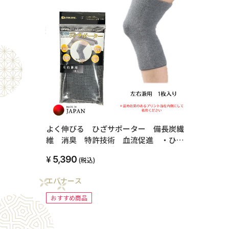
よく伸びる ひざサポーター 備長炭繊
維 消臭 特許技術 血流促進 ・ひざ
痛 冷え 膝痛 ふくらくはぎ 冷え
5,390
(税込)
症 筋肉痛 ケアオール 男女兼
用 ユニセックス 1枚入り 日本製
エバナース
おすすめ商品