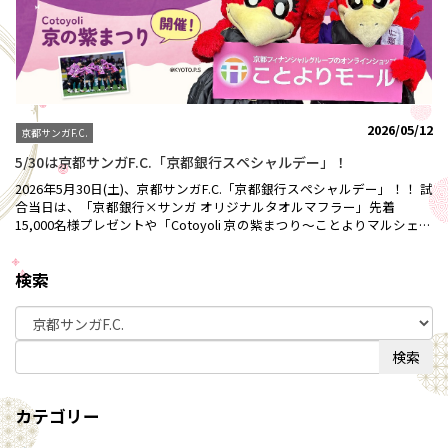
2026/05/12
京都サンガF.C.
5/30は京都サンガF.C.「京都銀行スペシャルデー」！
2026年5月30日(土)、京都サンガF.C.「京都銀行スペシャルデー」！！ 試
合当日は、「京都銀行×サンガ オリジナルタオルマフラー」先着
15,000名様プレゼントや「Cotoyoli 京の紫まつり～ことよりマルシェ
～」の出店、「Cotoyoli presents ハーフタイム抽選会」など、ご来場
の皆さまが楽しんでいただけるスペシャルデーイベントを多数ご用意し
検索
てホームゲームを盛り上げます！⚽「Cotoyoli 京の紫まつり ～ことよ
りモールマルシェ～」 場外ブースにて、「ことよりモール」の人気商品
を取り揃えた特設ブース「Cotoyoli 京の紫まつり ～ことよりモールマ
ルシェ～」を開催！お買い上げいただいた方を対象に、選手直筆サイン
入りの「百年構想リーグ公式試合球」や胸に京都銀行のロゴの入った
検索
「公式戦ウォーミングアップシャツ」などを抽選で、合計36名様にプレ
ゼントいたします！●景品１等：公式試合球 1名２等：公式戦ウォーミ
ングアップシャツ 2名３等：ベーシックＴシャツ 3名４等：ポストカー
カテゴリー
ド 30名参加賞：オリジナルシール⚽ハーフタイム抽選会⚽一緒に京都
サンガF.C.を熱く盛り上げましょう！皆さまのご来場を心より、お待ち