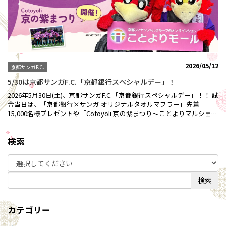
2026/05/12
京都サンガF.C.
5/30は京都サンガF.C.「京都銀行スペシャルデー」！
2026年5月30日(土)、京都サンガF.C.「京都銀行スペシャルデー」！！ 試
合当日は、「京都銀行×サンガ オリジナルタオルマフラー」先着
15,000名様プレゼントや「Cotoyoli 京の紫まつり～ことよりマルシェ
～」の出店、「Cotoyoli presents ハーフタイム抽選会」など、ご来場
の皆さまが楽しんでいただけるスペシャルデーイベントを多数ご用意し
検索
てホームゲームを盛り上げます！⚽「Cotoyoli 京の紫まつり ～ことよ
りモールマルシェ～」 場外ブースにて、「ことよりモール」の人気商品
を取り揃えた特設ブース「Cotoyoli 京の紫まつり ～ことよりモールマ
ルシェ～」を開催！お買い上げいただいた方を対象に、選手直筆サイン
入りの「百年構想リーグ公式試合球」や胸に京都銀行のロゴの入った
検索
「公式戦ウォーミングアップシャツ」などを抽選で、合計36名様にプレ
ゼントいたします！●景品１等：公式試合球 1名２等：公式戦ウォーミ
ングアップシャツ 2名３等：ベーシックＴシャツ 3名４等：ポストカー
カテゴリー
ド 30名参加賞：オリジナルシール⚽ハーフタイム抽選会⚽一緒に京都
サンガF.C.を熱く盛り上げましょう！皆さまのご来場を心より、お待ち