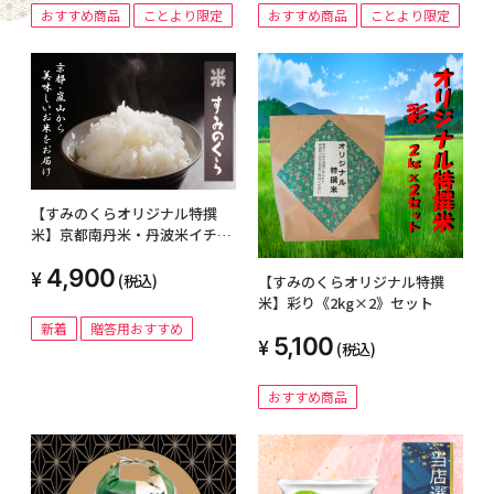
おすすめ商品
ことより限定
おすすめ商品
ことより限定
【すみのくらオリジナル特撰
米】京都南丹米・丹波米イチオ
シ 5㎏
4,900
(税込)
【すみのくらオリジナル特撰
米】彩り《2kg×2》セット
新着
贈答用おすすめ
5,100
(税込)
おすすめ商品