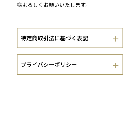
様よろしくお願いいたします。
特定商取引法に基づく表記
会社名
プライバシーポリシー
有限会社嵯峨角倉米穀店
有限会社嵯峨角倉米穀店（以下、当出店
運営責任者
者といいます。）は、 お客さまの個人情
報の取扱いについて、以下のとおりプラ
鶴藤恵美子
イバシーポリシーを定めます。
１．法令遵守
住所
当出店者は、個人情報の保護に関する法
京都市右京区嵯峨天龍寺角倉町７ー１
律（平成15年法律第57号。以下「個人情