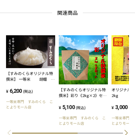
関連商品
【すみのくらオリジナル特
撰米】 一等米 胡蝶
5kg
【すみのくらオリジナル特
オリジナル
6,200
(税込)
撰米】彩り《2kg×2》セッ
2kg
ト
一等米専門 すみのくら こ
5,100
3,000
とよりモール店
(税込)
(税
一等米専門 すみのくら こ
一等米専門 
とよりモール店
とよりモール