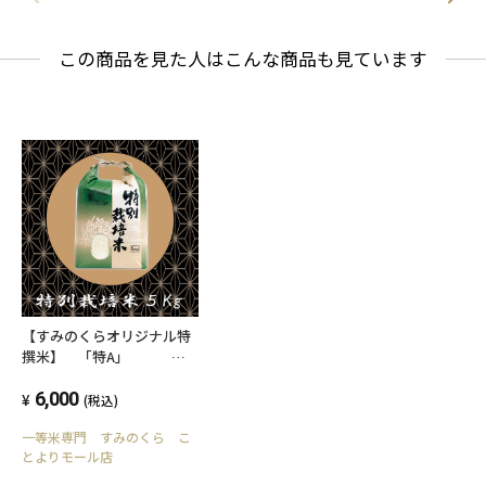
この商品を見た人はこんな商品も見ています
【すみのくらオリジナル特
撰米】 「特A」 お
買得品・特別栽培米・５Kg
6,000
(税込)
一等米専門 すみのくら こ
とよりモール店