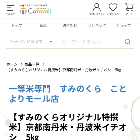
メニュー
登録/ログイン
お気に入り
カート
トップ
新着
送料無料
ランキング
ショップ
カテゴリから探す
ホーム
商品一覧
【すみのくらオリジナル特撰米】京都南丹米・丹波米イチオシ 5㎏
一等米専門 すみのくら こと
1
/
4
よりモール店
【すみのくらオリジナル特撰
米】京都南丹米・丹波米イチオ
シ 5㎏