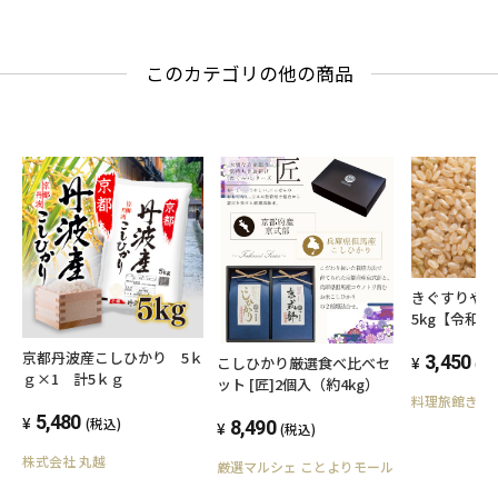
このカテゴリの他の商品
きぐすりや
5kg【令和
商品９月下
京都丹波産こしひかり 5ｋ
3,450
こしひかり厳選食べ比べセ
(税
ｇ×1 計5ｋｇ
ット [匠]2個入（約4kg）
料理旅館きぐ
5,480
(税込)
8,490
(税込)
株式会社 丸越
厳選マルシェ ことよりモール