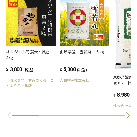
オリジナル特撰米・風香
山形県産 雪若丸 ５kg
2kg
3,000
5,000
(税込)
(税込)
京都丹波産き
一等米専門 すみのくら こ
大和物産株式会社
ｇ×2 計10
とよりモール店
8,980
(税
株式会社 丸越