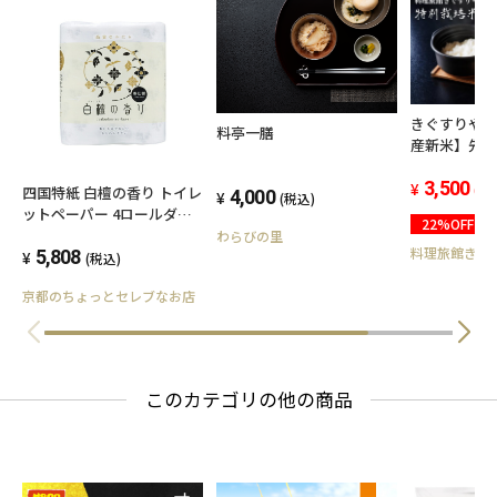
きぐすりや米
料亭一膳
産新米】先
3,500
(税
四国特紙 白檀の香り トイレ
4,000
(税込)
ットペーパー 4ロールダブ
22%OFF
ル30ｍ×12パック 00204
わらびの里
料理旅館きぐ
5,808
(税込)
京都のちょっとセレブなお店
このカテゴリの他の商品