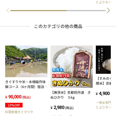
とよりモール
このカテゴリの他の商品
【すみのく
きぐすりや米・本格稲作体
撰米】京都
験コース（6ヶ月間）宿泊ク
イチオシ 5
ーポン付き
【無洗米】京都府丹波 き
4,900
(税
90,000
ぬひかり ５kg
(税込)
一等米専門 
10%OFF
2,980
とよりモール
(税込)
料理旅館きぐすりや