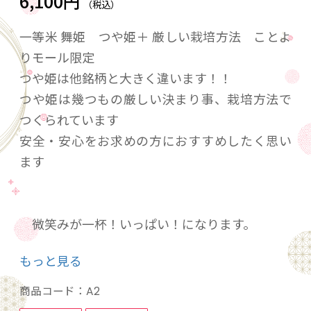
6,100円
（税込）
一等米 舞姫 つや姫＋ 厳しい栽培方法 ことよ
りモール限定
つや姫は他銘柄と大きく違います！！
つや姫は幾つもの厳しい決まり事、栽培方法で
つくられています
安全・安心をお求めの方におすすめしたく思い
ます
微笑みが一杯！いっぱい！になります。
ご飯が大好きな方におすすめの一品
もっと見る
ご家族やご友人との賑やかな食卓の場に ちよっ
と贅沢飯
商品コード：
A2