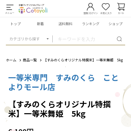
メニュー
登録/ログイン
お気に入り
カート
トップ
新着
送料無料
ランキング
ショップ
カテゴリから探す
ホーム
商品一覧
【すみのくらオリジナル特撰米】一等米舞姫 5kg
一等米専門 すみのくら こと
1
/
7
よりモール店
【すみのくらオリジナル特撰
米】一等米舞姫 5kg