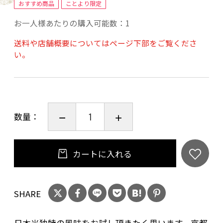
おすすめ商品
ことより限定
≪すみのくらオリジナル特撰米とは≫
お一人様あたりの購入可能数：1
美味しいお米を追求するための手法です
すみのくら独自の選別技術です
送料や店舗概要についてはページ下部をご覧くださ
い。
産地銘柄を厳選しております
お米袋を環境に配慮した袋に変更しました。
※沖縄県・離島への配送は出来かねます。ご了
承ください。
数量：
カートに入れる
SHARE