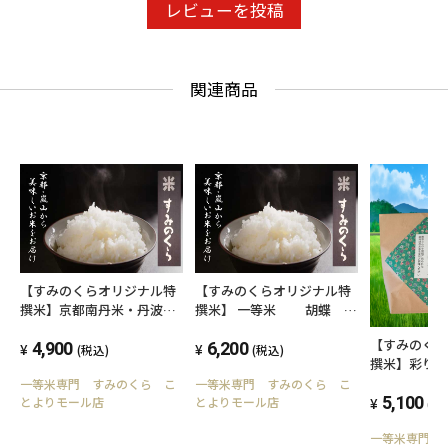
レビューを投稿
関連商品
【すみのくらオリジナル特
【すみのくらオリジナル特
撰米】京都南丹米・丹波米
撰米】 一等米 胡蝶
イチオシ 5㎏
5kg
【すみのく
4,900
6,200
(税込)
(税込)
撰米】彩り《
ト
一等米専門 すみのくら こ
一等米専門 すみのくら こ
5,100
とよりモール店
とよりモール店
(税
一等米専門 