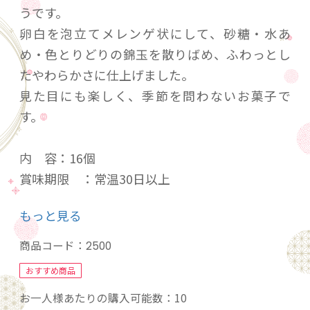
うです。
卵白を泡立てメレンゲ状にして、砂糖・水あ
め・色とりどりの錦玉を散りばめ、ふわっとし
たやわらかさに仕上げました。
見た目にも楽しく、季節を問わないお菓子で
す。
内 容：16個
賞味期限 ：常温30日以上
アレルギー：卵
もっと見る
箱サイズ：130×95×25ｍｍ
商品コード：
2500
おすすめ商品
お一人様あたりの購入可能数：10