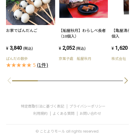
お家でぱんだんご
【船屋秋月】わらしべ長者
【亀屋清永】
（10個入）
個入
3,840
2,052
1,620
(税込)
(税込)
(税
ぱんだの散歩
京菓子處 船屋秋月
株式会社 亀
★★★★★ 5
(1件)
特定商取引法に基づく表記
プライバシーポリシー
利用規約
よくある質問
お問い合わせ
© ことよりモール all rights reserved.