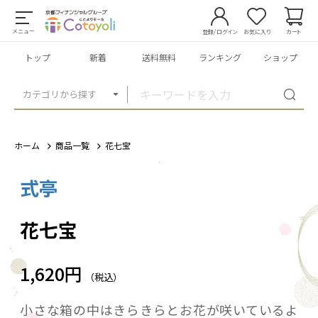
メニュー
登録/ログイン
お気に入り
カート
トップ
新着
送料無料
ランキング
ショップ
カテゴリから探す
ホーム
商品一覧
花七宝
式亭
1
/
2
花七宝
1,620円
（税込）
小さな箱の中はきらきらとお花が咲いているよ