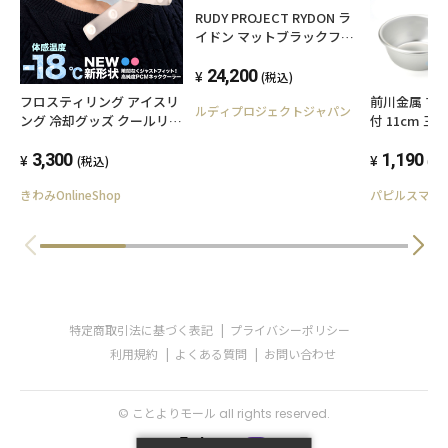
RUDY PROJECT RYDON ラ
イドン マットブラックフレ
ーム レーザーブラックレン
ズ SP530906-0000
24,200
(税込)
フロスティリング アイスリ
前川金属 マ
ルディプロジェクトジャパン
ング 冷却グッズ クールリン
付 11cm 三
グ【送料無料（一部地域除
キャンプ ア
く）】
3,300
シェラカップ
1,190
(税込)
(税
プ
きわみOnlineShop
パピルスマー
特定商取引法に基づく表記
プライバシーポリシー
利用規約
よくある質問
お問い合わせ
© ことよりモール all rights reserved.