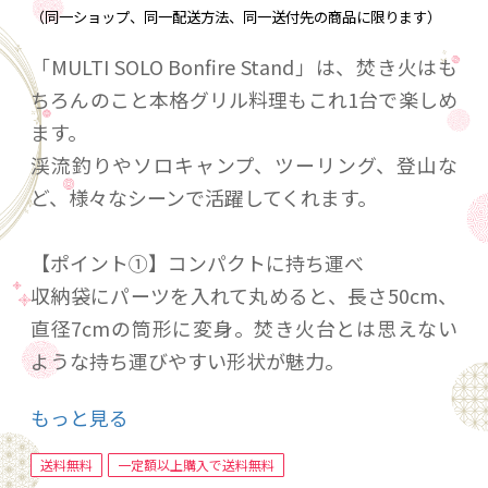
（同一ショップ、同一配送方法、同一送付先の商品に限ります）
「MULTI SOLO Bonfire Stand」は、焚き火はも
ちろんのこと本格グリル料理もこれ1台で楽しめ
ます。
渓流釣りやソロキャンプ、ツーリング、登山な
ど、様々なシーンで活躍してくれます。
【ポイント①】コンパクトに持ち運べ
収納袋にパーツを入れて丸めると、長さ50cm、
直径7cmの筒形に変身。焚き火台とは思えない
ような持ち運びやすい形状が魅力。
もっと見る
【ポイント②】五徳にもなる串で本格的な調理
串に魚や肉、マシュマロなどの食材を刺し、直
送料無料
一定額以上購入で送料無料