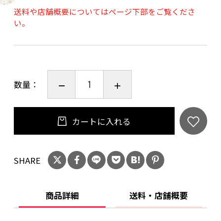
火調理が可能、かつ、串が五徳にも変化し、調
送料や店舗概要についてはページ下部をご覧くださ
理器具を使用した本格的な料理を楽しむことが
い。
できます。
【ポイント③】火加減が調節できるので、どん
な料理でも失敗知らず
数量：
ドライバーや工具が不要で、網のハトメ穴だけ
で高さ調節が可能、お好みに合わせて火加減が
簡単に調節できます。シンプルな構造ながら幅
カートに入れる
広い調理が可能です。
SHARE
＊焚き火シートは別売りとなります。
【部品を購入希望の方へ】
商品詳細
送料・店舗概要
各部品をそれぞれ単品で販売可能です。