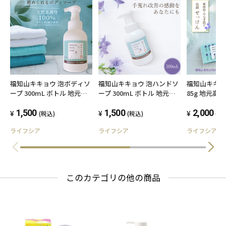
福知山キキョウ 泡ボディソ
福知山キキョウ 泡ハンドソ
福知山キキョ
ープ 300mL ボトル 地元高
ープ 300mL ボトル 地元高
85g 地元高
校生×スキンケア専門家 共
校生×スキンケア専門家 共
ア専門家 共
同開発品
1,500
同開発品
1,500
2,000
(税込)
(税込)
(税
ライフシア
ライフシア
ライフシア
このカテゴリの他の商品