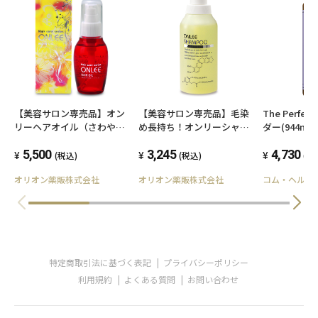
【美容サロン専売品】オン
【美容サロン専売品】毛染
The Perfec
リーヘアオイル（さわやか
め長持ち！オンリーシャン
ダー(944ml)
なシトラスの香り）
プー
5,500
3,245
4,730
(税込)
(税込)
(税
オリオン薬販株式会社
オリオン薬販株式会社
コム・ヘルス
特定商取引法に基づく表記
プライバシーポリシー
利用規約
よくある質問
お問い合わせ