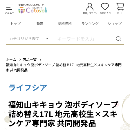
メニュー
登録/ログイン
お気に入り
カート
トップ
新着
送料無料
ランキング
ショップ
カテゴリから探す
ホーム
商品一覧
福知山キキョウ 泡ボディソープ 詰め替え17L 地元高校生×スキンケア専門
家 共同開発品
ライフシア
1
/
16
福知山キキョウ 泡ボディソープ
詰め替え17L 地元高校生×スキ
ンケア専門家 共同開発品