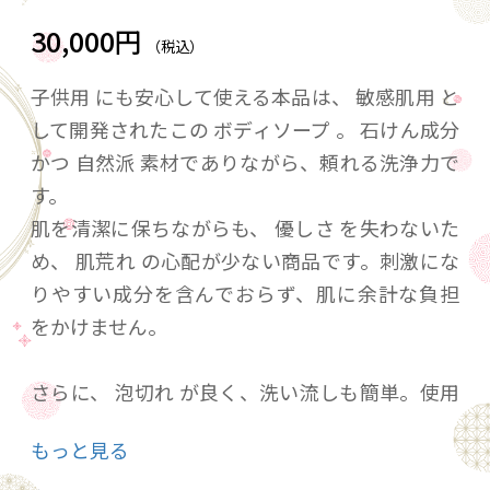
30,000円
（税込）
子供用 にも安心して使える本品は、 敏感肌用 と
して開発されたこの ボディソープ 。 石けん成分
かつ 自然派 素材でありながら、頼れる洗浄力で
す。
肌を清潔に保ちながらも、 優しさ を失わないた
め、 肌荒れ の心配が少ない商品です。刺激にな
りやすい成分を含んでおらず、肌に余計な負担
をかけません。
さらに、 泡切れ が良く、洗い流しも簡単。使用
後に残りがちなヌルつきやべたつきもなく、 さ
もっと見る
っぱり とした使用感が得られます。泡で出るか