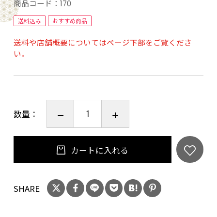
らきれいが簡単。洗い上がりの 爽やか さをお楽
商品コード：
170
しみください。
送料込み
おすすめ商品
送料や店舗概要についてはページ下部をご覧くださ
香りは 天然100% の精油 のみ。 爽やか な香りが
い。
手洗いの時を彩ります。
肌にやさしい だけでなく、日本製 のため、 新生
児 や 子供 でも安心。
数量：
家庭用 としてはもちろん、 保育園 介護施設 病
院 などの 業務用 としても幅広くお使いいただけ
カートに入れる
ます。
SHARE