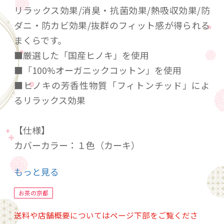
リラックス効果/消臭・抗菌効果/熱吸収効果/防
ダニ・防カビ効果/抜群のフィット感が得られる
まくらです。
■厳選した「国産ヒノキ」を使用
■「100%オーガニックコットン」を使用
■ヒノキの芳香性物質「フィトンチッド」によ
るリラックス効果
【仕様】
カバーカラー：１色（カーキ）
重量：1.1ｋｇ
もっと見る
外形寸法（枕本体）W320×D180×H50～
80（ボタンにより変化）
お茶の京都
箱寸法（紙管） 150Φ×H260
送料や店舗概要についてはページ下部をご覧くださ