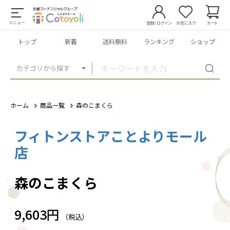
メニュー
登録/ログイン
お気に入り
カート
トップ
新着
送料無料
ランキング
ショップ
カテゴリから探す
ホーム
商品一覧
森のこまくら
フィトンストアことよりモール
1
/
1
店
森のこまくら
9,603円
（税込）