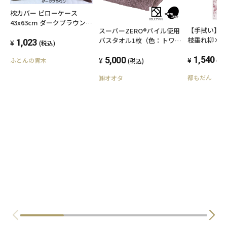
枕カバー ピローケース
43x63cm ダークブラウン
【手拭い】
スーパーZERO®パイル使用
ファスナータイプ 日本製 綿
枝垂れ柳×
バスタオル1枚（色：トワイ
100% オールシーズン 高級
1,023
(税込)
き）
ライトモーヴ）
ブロード SWING COLOR 標
1,540
5,000
ふとんの青木
(税
(税込)
準サイズ 国産生地 洗える
ウォッシャブル まくらかば
都もだん
㈱オオタ
ー マクラカバー オリジナル
ハンドメイド