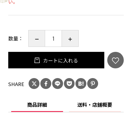
い。
【素材】
カバー： オーガニックコットン 100％
中身：ヒノキビーズ（吉野ヒノキ・四万十ヒノ
キ）（3L）
数量：
中袋：ポリプロピレン100％、紐：綿麻混、ボタ
ン：木製
カートに入れる
【同梱品】
フィトンアロマスプレー/ヒノキ 30ml
SHARE
※香りの補充にお使いください。
商品詳細
送料・店舗概要