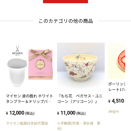
このカテゴリの他の商品
ポーリッシ
レート17ｃ
オーブン/食
マイセン 波の戯れ ホワイト
『もち花 ペガサス・ユニ
4,510
タンブラー＆ドリップバッ
コーン（アリコーン）』
(税
グコーヒーセット【ことよ
alegre
りモール限定・送料込】
12,000
11,000
(税込)
(税込)
マイセン磁器日本総代理店
小手鞠窯(京焼・清水焼 窯
元)