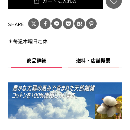
タイプ】
カートに入れる
*ふとんの青木オリジナル商品です。ベテラン職
SHARE
人の手により1枚1枚当店にてお仕立ていたしま
す。
＊毎週木曜日定休
*色イメージが異なるときのご返品・交換のとき
商品詳細
送料・店舗概要
の送料はお客様ご負担となりますこと御了承下
さい。
*ヤマト運輸メール便（ネコポス便）で送料無料
でお送りします。ポスト投函となる商品です。複
数商品と同梱出荷のときは荷物サイズによって
は普通宅配便となることがあります。