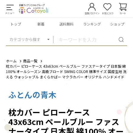
メニュー
登録/ログイン
お気に入り
カート
トップ
新着
送料無料
ランキング
ショップ
カテゴリから探す
ホーム
商品一覧
枕カバー ピローケース 43x63cm ペールブルー ファスナータイプ 日本製 綿
100% オールシーズン 高級ブロード SWING COLOR 標準サイズ 国産生地 洗
える ウォッシャブル まくらかばー マクラカバー オリジナル ハンドメイド
ふとんの青木
1
/
12
枕カバー ピローケース
43x63cm ペールブルー ファス
ナータイプ 日本製 綿100% オー