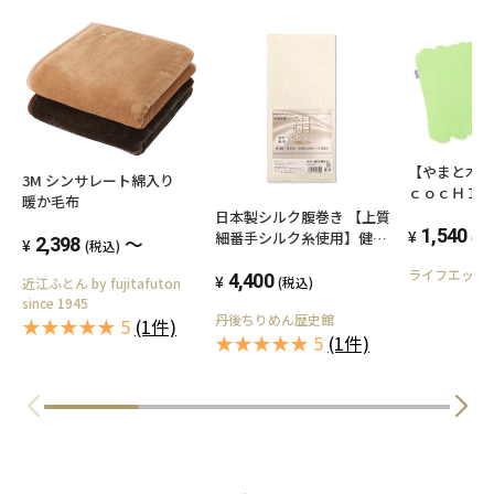
【やまと木綿
3M シンサレート綿入り
ｃｏｃＨＩⓇ
暖か毛布
法のタオル 【若苗色】 吸水
日本製シルク腹巻き 【上質
力は一般タオ
1,540
細番手シルク糸使用】健康
(税
～
2,398
(税込)
イルが抜けな
はらまき 軽くて丈夫で温か
ライフエッセ
ふわとして
い 二重折りできる男女兼用
4,400
(税込)
近江ふとん by fujitafuton
長さ63cm×伸縮巾26cm～
since 1945
丹後ちりめん歴史館
40cm ロングフリーサイズ
★★★★★ 5
(1件)
★★★★★ 5
(1件)
silk98% Ｍ～Ｌフリーサイ
ズ 適応ウエスト64～86cm
マタニティー 冷え取り 絹腹
巻【送料無料】