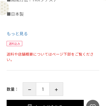
■日本製
もっと見る
*価格は枕カバー1枚のお値段です。
送料込み
*180本打ち込みで最高級エジプト綿に迫る軽さ
送料や店舗概要についてはページ下部をご覧くださ
としなやかさが特徴です。当店スタンダードの
い。
カバーです。
*ノーホルマリン加工により人体への健康にも配
慮されています。
数量：
*カバーの開閉方法は一般的な【全開ファスナー