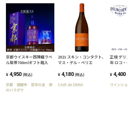
わせ欄」に、生年月日を必ず入力してくださ
い。
ことよりモール会員で生年月日登録済みの方
は、お問い合わせ欄への入力は不要です。
京都ウイスキー西陣織ラベ
2021 スキン・コンタクト、
正規 デリンク
ル紫帯700mlギフト箱入
マス・デル・ペリエ
年 ロコ・イ
赤 辛口 ミ
4,950
4,180
オーストラリ
4,400
(税込)
(税込)
(税
750ml プレゼント ギフト
京都 銀閣寺 哲学の道 酒
CAVE de EBINA
ワインショッ
お祝 結婚祝 
のハラダヤ