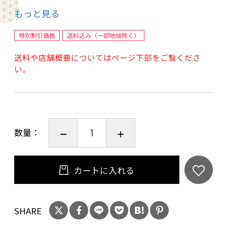
アッサンブラージュ：ピノ・ノワール 45-55%、
もっと見る
ムニエ 35-45%、シャルドネ 5-10%
ドサージュ：45.0 g/L
特別割引価格
送料込み（一部地域除く）
セラーでの熟成期間：18カ月
送料や店舗概要についてはページ下部をご覧くださ
750ml
い。
コラボレーションボトルデザイン
モエ・エ・シャンドンとファレル・ウィリアム
スは、誕生日を祝うにふさわしいユニークなボ
数量：
トルをデザインするため、メゾンのアーカイブ
を探り、現在のボトルのアイコンとなっているタ
イが、1892年当時はリボンであったことからイ
カートに入れる
ンスピレーションを受けました。寛大さ、喜
び、そしてサプライズを象徴するこのリボン
SHARE
は、限定デザインの重要なエレメントとなりま