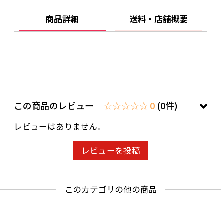
した。ひときわ目を引くこの特別なデザイン
は、モエ・エ・シャンドンのバースデーセレブ
商品詳細
送料・店舗概要
レーションに込められた思いを体現していま
す。
ファレル・ウィリアムスは、音楽アーティス
ト、プロデューサー、ソングライター、慈善活
動家、起業家、さらにルイ・ヴィトン メンズウ
この商品のレビュー
☆☆☆☆☆ 0
(0件)
ェアのクリエイティブ・ディレクターとしても活
躍し、全世界で楽曲の音楽ストリーミング再生
レビューはありません。
回数は合計100億に達しています。
レビューを投稿
20歳未満の飲酒は法律で禁止されています。当
店は20歳未満の方への酒類の販売はいたしてお
このカテゴリの他の商品
りません。
ご購入時、「ご注文手続き」画面の「お問い合