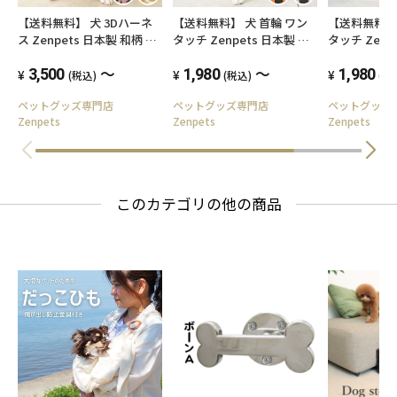
【送料無料】 犬 3Dハーネ
【送料無料】 犬 首輪 ワン
【送料無料】 
ス Zenpets 日本製 和柄 二
タッチ Zenpets 日本製 和
タッチ Zenp
越ちりめん ネオからくさ
柄 二越ちりめん 市松模様
柄 青海波
～
～
3,500
1,980
1,980
(税込)
(税込)
(税
ペットグッズ専門店
ペットグッズ専門店
ペットグッ
Zenpets
Zenpets
Zenpets
このカテゴリの他の商品