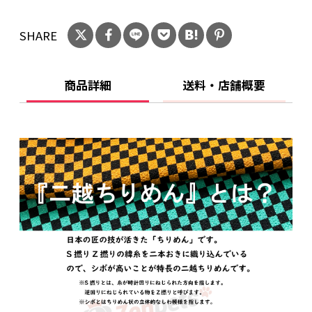
め耐久性にも非常に優れている生地です。
お手入れしやすく、毛玉が発生しにくく、しわ
SHARE
になりにくい点も特徴です。
※ 『二越ちりめん』は宇仁繊維株式会社の登録
商標です。
商品詳細
送料・店舗概要
この首輪はワンタッチで簡単に装着可能で、お
散歩の支度もスムーズに。
軽量設計なので、長時間の使用でも愛犬の首に
負担をかけません。
バックルも品質に拘り、しっかりと安全な商品
をお届けします。
シングルリングデザインはしつけ用リードとの
連携も考慮されており、散歩やトレーニングがよ
り効果的に行えます。