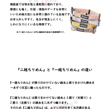
ダブルリングデザインは力強く引っ張るワンち
ゃんの"もしも"のスッポ抜けの心配からも守り
ます。
愛犬が快適に過ごせるように。
そしてオーナーが愛犬をより一層かわいく、お
しゃれに見せたいと考える方に最適な首輪で
す。
超小型犬から中型犬まで、どのサイズの犬にも
フィットするように設計されています。
愛犬との毎日がもっと楽しく、カラフルに彩ら
れること間違いなしです。