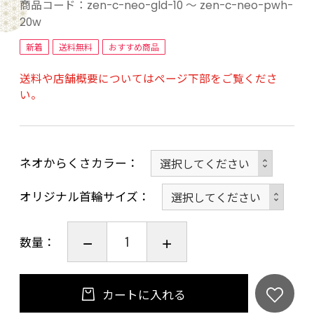
写真のイメージや色が実物と違って見える場合
商品コード：
zen-c-neo-gld-10 ～ zen-c-neo-pwh-
があります。
20w
また、生地の柄の入り方も写真と全く同一では
新着
送料無料
おすすめ商品
ないことをご了承下さい。
送料や店舗概要についてはページ下部をご覧くださ
い。
からくさ生地：ポリエステル100％
・『二越ちりめん』とは？
ネオからくさカラー
日本の匠の技が活きた「ちりめん」です。
S撚りZ撚りの緯糸を二本おきに織り込んでいる
オリジナル首輪サイズ
ので、シボが高いことが特長の二越ちりめんで
す。
数量：
機能面では吸水性と速乾性に優れており、摩擦
にも強く、引裂・滑脱のデータも非常にいいた
カートに入れる