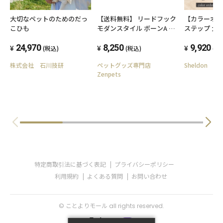
大切なペットのためのだっ
【送料無料】 リードフック
【カラーオ
こひも
モダンスタイル ボーンA 骨
ステップ 犬 
型
日本製/国産 送
24,970
8,250
ロープ クッ
9,920
(税込)
(税込)
(税
ヘルニア ソ
株式会社 石川技研
ペットグッズ専門店
Sheldon
踏み台 ペッ
Zenpets
ギフト プレ
階段 ペット
段差 小型犬 
齢犬 介護用
特定商取引法に基づく表記
プライバシーポリシー
利用規約
よくある質問
お問い合わせ
© ことよりモール all rights reserved.