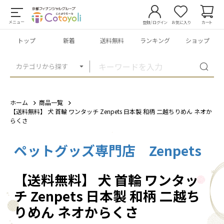
メニュー
登録/ログイン
お気に入り
カート
トップ
新着
送料無料
ランキング
ショップ
カテゴリから探す
ホーム
商品一覧
【送料無料】 犬 首輪 ワンタッチ Zenpets 日本製 和柄 二越ちりめん ネオか
らくさ
ペットグッズ専門店 Zenpets
1
/
14
【送料無料】 犬 首輪 ワンタッ
チ Zenpets 日本製 和柄 二越ち
りめん ネオからくさ