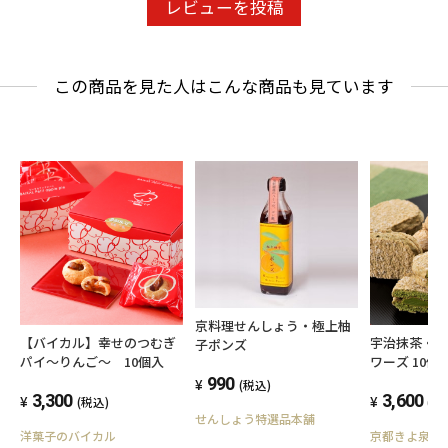
レビューを投稿
この商品を見た人はこんな商品も見ています
京料理せんしょう・極上柚
【バイカル】幸せのつむぎ
宇治抹茶・
子ポンズ
パイ～りんご～ 10個入
ワーズ 10個
茶スイーツ 
990
(税込)
3,300
3,600
(税込)
(税
せんしょう特選品本舗
洋菓子のバイカル
京都きよ泉(