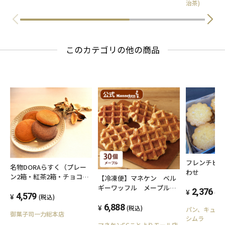
治茶)
このカテゴリの他の商品
フレンチビ
名物DORAらすく（プレー
わせ
ン2箱・紅茶2箱・チョコ2
【冷凍便】マネケン ベル
箱）
ギーワッフル メープルワ
2,376
(税
4,579
ッフル30個入【送料込み】
(税込)
6,888
(税込)
パン、キュイ
御菓子司一力総本店
シムラ
マネケンECことよりモール店