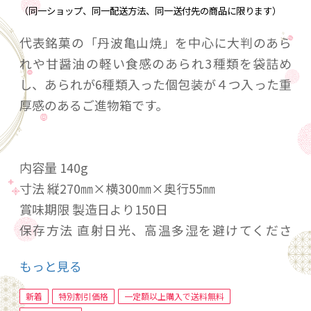
（同一ショップ、同一配送方法、同一送付先の商品に限ります）
代表銘菓の「丹波亀山焼」を中心に大判のあら
れや甘醤油の軽い食感のあられ3種類を袋詰め
し、あられが6種類入った個包装が４つ入った重
厚感のあるご進物箱です。
内容量 140g
寸法 縦270㎜×横300㎜×奥行55㎜
賞味期限 製造日より150日
保存方法 直射日光、高温多湿を避けてくださ
い。
もっと見る
原材料名 もち米（国内産）、醤油、砂糖、黒大
豆、うるち米（国内産）、水飴、デキストリ
新着
特別割引価格
一定額以上購入で送料無料