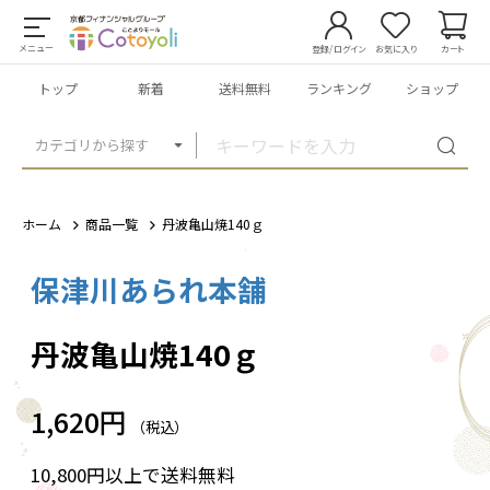
メニュー
登録/ログイン
お気に入り
カート
トップ
新着
送料無料
ランキング
ショップ
カテゴリから探す
ホーム
商品一覧
丹波亀山焼140ｇ
保津川あられ本舗
1
/
2
丹波亀山焼140ｇ
1,620円
（税込）
10,800円以上で送料無料