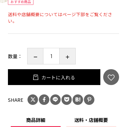
ン、海苔、黒胡麻、澱粉、粉末かつおだし、香
おすすめ商品
辛料、昆布エキス／着色料（カラメル）、調味
送料や店舗概要についてはページ下部をご覧くださ
料（アミノ酸等）、（一部に小麦・大豆・ごま
い。
を含む）
アレルギー 小麦・大豆・ごま
数量：
カートに入れる
SHARE
商品詳細
送料・店舗概要