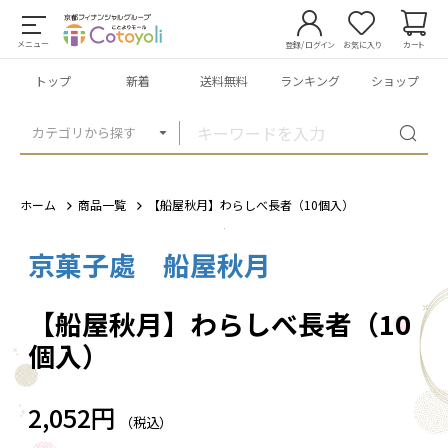
メニュー
登録/ログイン
お気に入り
カート
トップ
新着
送料無料
ランキング
ショップ
カテゴリから探す
ホーム
商品一覧
【船屋秋月】わらしべ長者（10個入）
京菓子處 船屋秋月
1
/
1
【船屋秋月】わらしべ長者（10
個入）
2,052円
（税込）