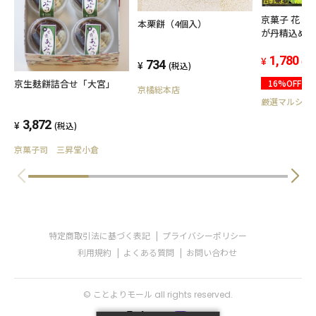
京菓子 花し
本栗餅（4個入）
が丹精込め
1,780
(税
734
(税込)
16%OFF
京生麸餅詰合せ「大宮」
京橘総本店
厳選マルシェ
3,872
(税込)
京菓子司 三昇堂小倉
特定商取引法に基づく表記
プライバシーポリシー
利用規約
よくある質問
お問い合わせ
© ことよりモール all rights reserved.