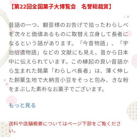
【第22回全国菓子大博覧会 名誉総裁賞】
昔話の一つ、観音様のお告げで拾ったわらしべ
を次々と価値あるものに取替え立身して長者に
なるという話があります。「今昔物語」、「宇
治拾遺物語」などの 文献にも見え、昔から日本
中に伝えられています。この縁起の良い昔話か
ら生まれた銘菓「わらしべ長者」は、薄く伸し
た餅粟生地で大納言小豆をそっと包み、きな粉
をまぶした素朴なお菓子でございます。
もっと見る
【賞味期限】5日
【特定原材料】大豆
送料や店舗概要についてはページ下部をご覧くださ
い。