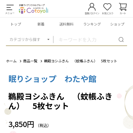
メニュー
登録/ログイン
お気に入り
カート
トップ
新着
送料無料
ランキング
ショップ
カテゴリから探す
ホーム
商品一覧
鵜殿ヨシふきん （蚊帳ふきん） 5枚セット
眠りショップ わたや館
1
/
1
鵜殿ヨシふきん （蚊帳ふき
ん） 5枚セット
3,850円
（税込）