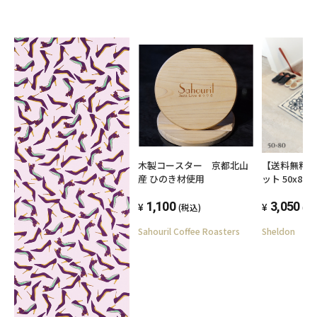
木製コースター 京都北山
【送料無料】
産 ひのき材使用
ット 50x80
り止め付 エ
1,100
手洗い 抗菌 
3,050
(税込)
(税
ォッシャブル
Sahouril Coffee Roasters
Sheldon