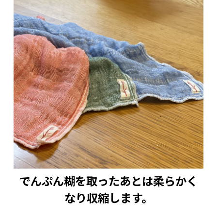
鵜殿のヨシふきんを通じて、日本の歴史、伝統
技術や自然環境、鵜殿の認知を広く知っていた
だけたら幸いです。
お子様がSDGsや歴史への興味のきっかけになっ
たり、新築お祝いや引っ越しの挨拶等のギフト
としてもお使いいただけると幸いです。
サイズ 約30X35㎝
組成 経糸 綿100％ 横糸 ヨシ（葦）30％＋オ
ーガニックコットン70％
洗濯、乾燥により約13％収縮します。
蚊帳生地を使っています。製造過程で糊を使用
でんぷん糊を取ったあとは柔らかく
しますので、ご使用前にしっかりと水やお湯に
なり収縮します。
つけて糊を落としてからご利用くだい。
お届けはメール便になります。