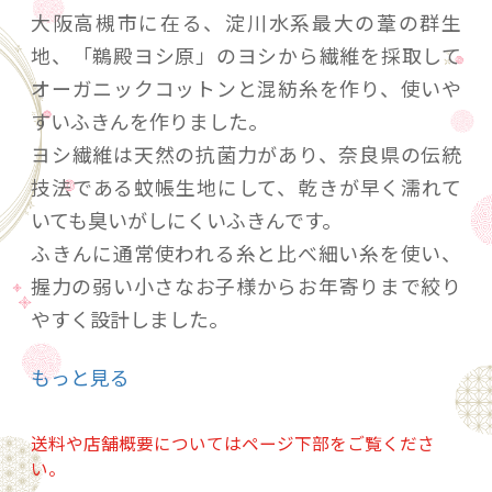
大阪高槻市に在る、淀川水系最大の葦の群生
地、「鵜殿ヨシ原」のヨシから繊維を採取して
オーガニックコットンと混紡糸を作り、使いや
すいふきんを作りました。
ヨシ繊維は天然の抗菌力があり、奈良県の伝統
技法である蚊帳生地にして、乾きが早く濡れて
いても臭いがしにくいふきんです。
ふきんに通常使われる糸と比べ細い糸を使い、
握力の弱い小さなお子様からお年寄りまで絞り
やすく設計しました。
蚊帳生地を5枚重ねることで適度な強度を持た
もっと見る
せ、しっかりふけるふきんです。
送料や店舗概要についてはページ下部をご覧くださ
大阪府の高槻市と枚方市の間にまたがる淀川の
い。
ほとりに在る「鵜殿ヨシ原」は良質なヨシ