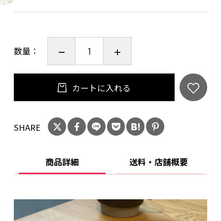
（葦）が取れることから、
古くから宮内庁に献上されており、日本の無形
文化遺産の雅楽で使う篳篥（ひちりき）という
数量：
楽器には、この鵜殿のヨシが使用されていま
す。
ヨシは古事記や日本書紀にも登場し、神話の中
カートに入れる
では世界はヨシから始まったと記されており、ウ
マシアシカビヒコジ（ 宇摩志阿斯訶備比古遅 ）
SHARE
という神さまの名前がついています。
ヨシはその生命力と邪気を払う力があると考え
られており、神社の屋根葺きや茅の輪やお正月
商品詳細
送料・店舗概要
の破魔矢、チマキなどに利用されてきました。
このふきんは、鵜殿ヨシ原を今後も残していく
活動の一部として作成しました。