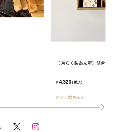
【 京らく製あん所】詰合せ
4,320
(税込)
京らく製あん所
せ