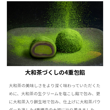
大和茶づくしの4重包餡
大和茶の美味しさをより深く味わっていただくた
めに、大和茶の生クリームを塩こし餡で包み、更
に大和茶入り餅生地で包み、仕上げに大和茶パウ
ダーを塗した4重構造の大福に辿り着きました。