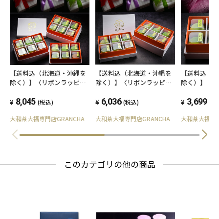
【送料込（北海道・沖縄を
【送料込（北海道・沖縄を
【送料込（
除く）】〈リボンラッピン
除く）】〈リボンラッピン
除く）】〈
グ〉大和茶大福「口福餅」
グ〉大和茶大福「口福餅」
大福「口福餅
18個入り全種セット【ギフ
8,045
12個入り全種セット【ギフ
6,036
セット【ギ
3,699
(税込)
(税込)
(税
ト化粧箱（ご贈呈用紙袋付
ト化粧箱（ご贈呈用紙袋付
贈呈用紙袋
大和茶大福専門店GRANCHA
大和茶大福専門店GRANCHA
大和茶大福専門
き）】
き）】
このカテゴリの他の商品