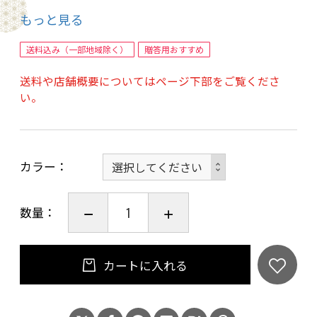
もっと見る
【原材料名】
送料込み（一部地域除く）
贈答用おすすめ
品名：大和茶大福、名称：菓子、原材料名：も
送料や店舗概要についてはページ下部をご覧くださ
ち米（国産）、小豆生餡、砂糖、クリーム（乳
い。
製品）、緑茶粉末（奈良県産緑茶）、抹茶（奈
良県産緑茶）、水あめ、ほうじ茶粉末（奈良県
産緑茶）、コーンスターチ、大豆粉末、食塩、
カラー
寒天加工品、粉糖、梅酢（一部に乳成分・大豆
を含む）
数量：
【内容量 】
大和茶大福「口福餅」6個入り全種セット 1箱
【商品内容】
カートに入れる
大和茶大福「口福餅」 1～5番 各1個
大和茶大福「口福餅」 ほうじ茶 1個