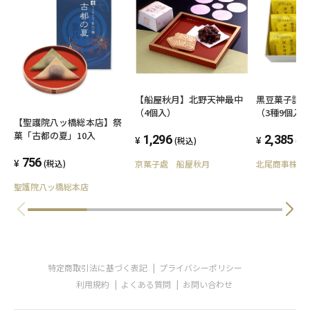
【船屋秋月】北野天神最中
黒豆菓子詰
（4個入）
（3種9個入
【聖護院八ッ橋総本店】祭
菓「古都の夏」10入
1,296
2,385
(税込)
(税
756
(税込)
京菓子處 船屋秋月
北尾商事株式
聖護院八ッ橋総本店
特定商取引法に基づく表記
プライバシーポリシー
利用規約
よくある質問
お問い合わせ