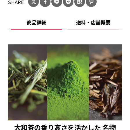
【賞味期限】
SHARE
冷凍2ヶ月（解凍後は解凍日含め2日）
【保存方法】
商品詳細
送料・店舗概要
冷凍（解凍後は冷蔵）
【製造者】
株式会社八宝
お問い合わせ先 株式会社八宝
〒630-8215奈良市東向中町１１
☎0742-24-1755
【栄養成分表示】（製品1個当たり）
エネルギー：102kcal、炭水化物：17.4g、たん
ぱく質：1.8g、脂質：2.2g、食塩相当量：0.0g
（この表示値は、目安です。）
大和茶の香り高さを活かした 名物