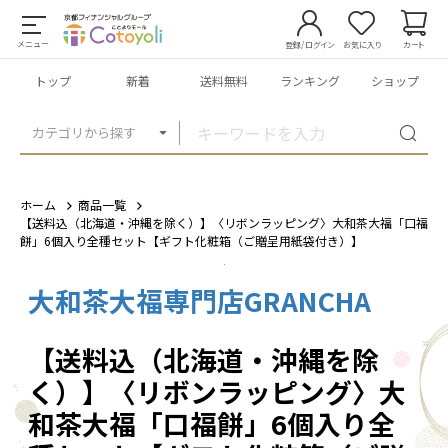
メニュー
登録/ログイン
お気に入り
カート
トップ
新着
送料無料
ランキング
ショップ
カテゴリから探す
ホーム
商品一覧
【送料込（北海道・沖縄を除く）】〈リボンラッピング〉大和茶大福「口福
餅」6個入り全種セット【ギフト化粧箱（ご贈呈用紙袋付き）】
大和茶大福専門店GRANCHA
1
/
13
【送料込（北海道・沖縄を除
く）】〈リボンラッピング〉大
和茶大福「口福餅」6個入り全