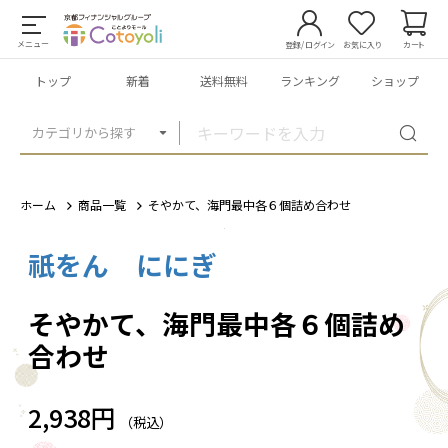
メニュー
登録/ログイン
お気に入り
カート
トップ
新着
送料無料
ランキング
ショップ
カテゴリから探す
ホーム
商品一覧
そやかて、海門最中各６個詰め合わせ
祇をん ににぎ
1
/
6
そやかて、海門最中各６個詰め
合わせ
2,938円
（税込）