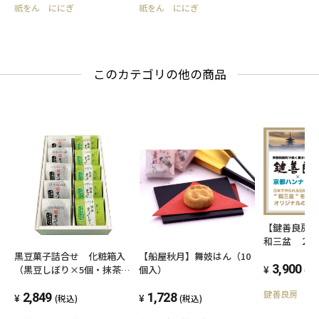
祇をん ににぎ
祇をん ににぎ
このカテゴリの他の商品
【鍵善良房
和三盆 ２
黒豆菓子詰合せ 化粧箱入
【船屋秋月】舞妓はん（10
3,900
（黒豆しぼり×5個・抹茶黒
個入）
(税
豆しぼり×5個）
鍵善良房
2,849
1,728
(税込)
(税込)