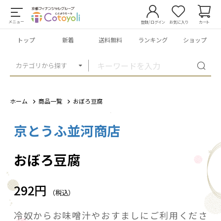
メニュー
登録/ログイン
お気に入り
カート
トップ
新着
送料無料
ランキング
ショップ
カテゴリから探す
ホーム
商品一覧
おぼろ豆腐
京とうふ並河商店
1
/
1
おぼろ豆腐
292円
（税込）
冷奴からお味噌汁やおすましにご利用くださ