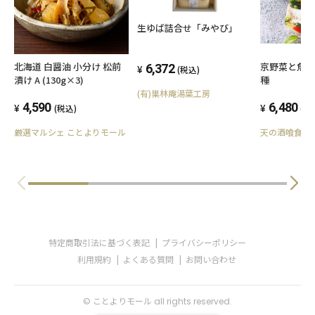
生ゆば詰合せ「みやび」
北海道 白醤油 小分け 松前
京野菜と魚介
6,372
(税込)
漬け A (130g×3)
種
(有)巣林庵湯葉工房
4,590
6,480
(税込)
(税
厳選マルシェ ことよりモール
天の酒喰食房
特定商取引法に基づく表記
プライバシーポリシー
利用規約
よくある質問
お問い合わせ
© ことよりモール all rights reserved.