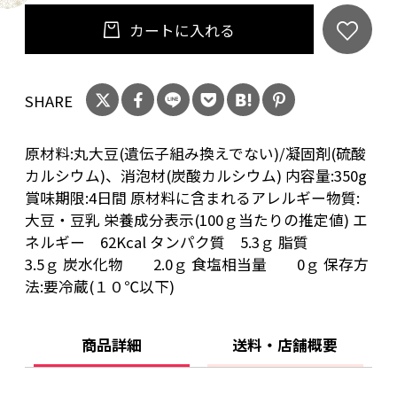
カートに入れる
SHARE
原材料:丸大豆(遺伝子組み換えでない)/凝固剤(硫酸
カルシウム)、消泡材(炭酸カルシウム) 内容量:350g
賞味期限:4日間 原材料に含まれるアレルギー物質:
大豆・豆乳 栄養成分表示(100ｇ当たりの推定値) エ
ネルギー 62Kcal タンパク質 5.3ｇ 脂質
3.5ｇ 炭水化物 2.0ｇ 食塩相当量 0ｇ 保存方
法:要冷蔵(１０℃以下)
商品詳細
送料・店舗概要