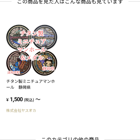
この商品を見た人はこんな商品も見ています
つっぱり（プラスチック）の両サイドキャップ
が取れやすそうでしたがそんなに問題ないかな
ー？と思いました。 名前の刺繍もカッコよく、
次も男の子だったらリピしたいです！
使い道 イベント 使う人 子供へ 購入回数 はじめ
て
チタン製ミニチュアマンホ
ール 静岡県
～
1,500
(税込)
株式会社ヤスオカ
このカテゴリの他の商品