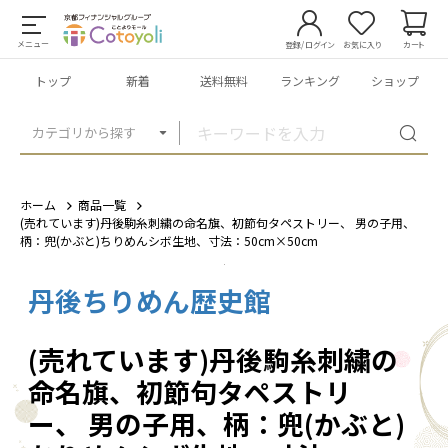
メニュー
登録/ログイン
お気に入り
カート
トップ
新着
送料無料
ランキング
ショップ
カテゴリから探す
ホーム
商品一覧
(売れています)丹後駒糸刺繍の命名旗、初節句タペストリー、 男の子用、
柄：兜(かぶと)ちりめんシボ生地、寸法：50cm×50cm
丹後ちりめん歴史館
1
/
4
(売れています)丹後駒糸刺繍の
命名旗、初節句タペストリ
ー、 男の子用、柄：兜(かぶと)