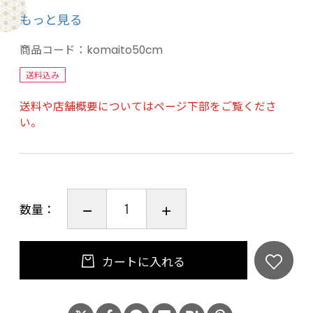
彩り鮮やかな刺繍細工です。
もっと見る
丹後ちりめんのシボ生地に刺繍加工していま
す。
商品コード：
komaito50cm
送料込み
※この品はオーダーメイドの手作り一品もので
送料や店舗概要についてはページ下部をご覧くださ
す。仕上がりまで１ヶ月前後かかります。
い。
余裕をもってお申し込みください。
京都府「丹後刺繍工房」謹製
========================
数量：
(この商品を購入された方のレビュー)
50代/女性
評価 5.00. 投稿日：2022年05月29日
カートに入れる
初節句・百日の贈り物に