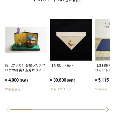
【打敷】～菊～
【送料無料】
兜（かぶと）を被ったフク
りマットレス
ロウの雄姿！五月飾り＜送
うタイプ お子
料込み＞
30,800
ンパクト収納 
5,115
4,000
(税込)
(税
(税込)
軽い 固め 硬
アトリエけい子
Sheldon
布引焼窯元
車中泊