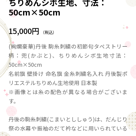
ちりめんシボ生地、寸法：
50cm×50cm
15,000円
（税込）
(絢爛豪華)丹後 駒糸刺繍の初節句タペストリー
柄：兜(かぶと)、ちりめんシボ生地寸法：
50cm×50cm
名前旗 壁掛け 命名旗 金糸刺繍名入れ 丹後製ポ
リエステルちりめん生地使用 日本製
※画像とは糸の配色が異なる場合がございま
す。
丹後の駒糸刺繍(こまいとししゅう)は、だんじり
祭の水幕や振袖のだて衿などに用いられている