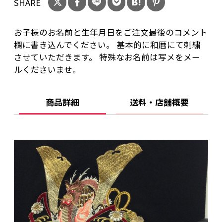
SHARE
想像通りにとても素敵です。 ５月の予定日より
早く生まれて今年は節句にはなりませんでした
お子様のお名前と生年月日をご注文最後のコメント
が、百日のお祝いに贈ってあげたくてお願いしま
欄に書き込んでください。 基本的に和暦にて刺繍
した。 来年の初節句にも飾ってもらえる美しい
させていただきます。 特殊なお名前は写メをメー
出来ばえと見惚れてしまいます。
ルくださいませ。
使い道 プレゼント 使う人 家族へ 購入回数 はじ
めて
商品詳細
送料・店舗概要
60代/女性 表価5.00
投稿日：2022年05月18日
金糸が豪華で迫力あり
孫の初節句に購入しました。 ブルー系のアクセ
ントが効いて素敵な仕上がりでした。 名前の金
糸の刺繍は太さも十分で迫力あります。 飾るに