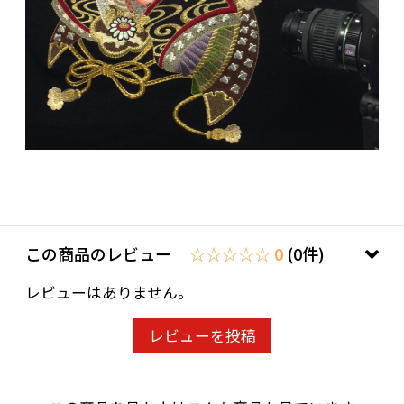
は十分のサイズなのに収納スペースを取らな
い、出し入れがが簡単であることも喜ばれまし
た。 どこで買えるのか聞かれました。おすすめ
です。
使い道 プレゼント 使う人 家族へ 購入回数 はじ
めて
20代/女性. 評価 5.00
投稿日：2022年04月30日
この商品のレビュー
☆☆☆☆☆ 0
(0件)
買って正解○
レビューはありません。
アパート暮らしなので場所のとらないもので、
ちゃんとしたものを息子に用意したく注文しま
レビューを投稿
した。刺繍もすごく素敵で、価格妥当の品だと
思います。 梱包の袋から取り出した際に上下の