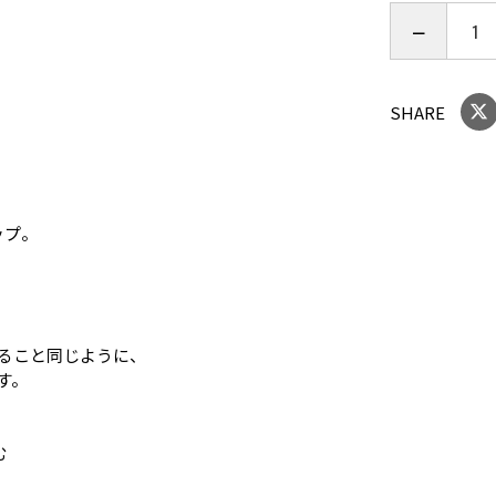
サイズ / 
SHARE
ップ。
ること同じように、
す。
む