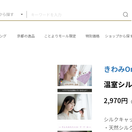
から探す
ング
京都の逸品
ことよりモール限定
特別価格
ショップから探
きわみOn
温室シ
2,970円
シルクキャ
・天然シル