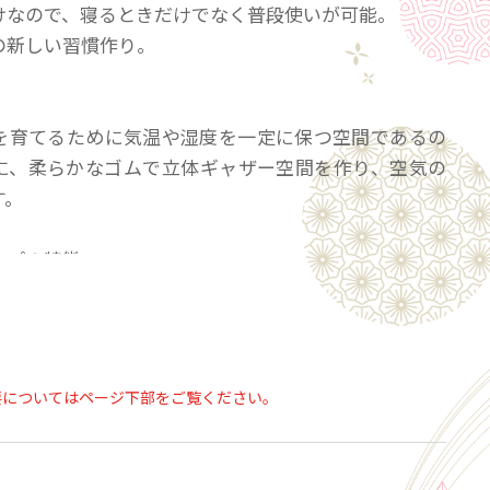
けなので、寝るときだけでなく普段使いが可能。
の新しい習慣作り。
】
を育てるために気温や湿度を一定に保つ空間であるの
に、柔らかなゴムで立体ギャザー空間を作り、空気の
す。
ップの特徴
ク100％の生地で優しくしっかりと頭皮と髪を包む
ザーの立体構造で程よい空間を作る
脱げにくくするための、柔らかゴム入り
要についてはページ下部をご覧ください。
ップの商品仕様
 温室シルクキャップ
シルク100％、ゴム