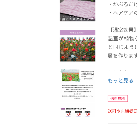
・かぶるだ
・ヘアケア
【温室効果
温室が植物
と同じよう
層を作りま
シルクキャ
もっと見る
・高級シル
・凹凸ギャ
・就寝時に
送料無料
送料や店舗概
シルクキャ
商品名 /
材質 / 