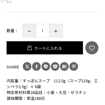
い。
温めてスープとしてはもちろん、鍋、雑炊、茶
碗蒸し、だし巻など、いろいろなお料理にお使
い頂けます。
また、器に移して冷蔵庫で冷やして頂くと煮こ
数量：
ごりに。スプーンで美味しくお召し上がりくだ
さい。
カートに入れる
SHARE
内容量：すっぽんスープ 112.5g（スープ110g、エ
ンペラ2.5g）× 6袋
特定原材料等28品目：小麦・大豆・ゼラチン
賞味期限：常温180日