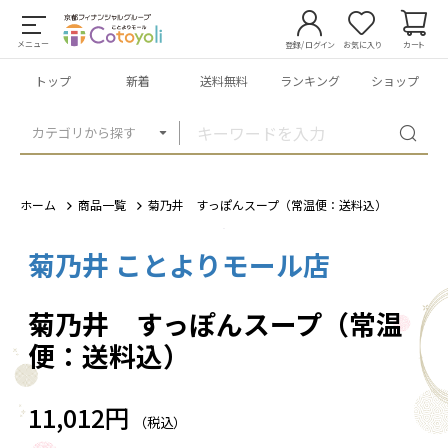
メニュー
登録/ログイン
お気に入り
カート
トップ
新着
送料無料
ランキング
ショップ
カテゴリから探す
ホーム
商品一覧
菊乃井 すっぽんスープ（常温便：送料込）
菊乃井 ことよりモール店
1
/
2
菊乃井 すっぽんスープ（常温
便：送料込）
11,012円
（税込）