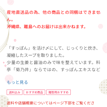
産地直送品の為、他の商品との同梱はできませ
ん。
沖縄県、離島へのお届けは出来かねます。
「すっぽん」を活け〆にして、じっくりと炊き、
凝縮したスープを取りました。
少量の生姜と醤油のみで味を整えています。料
亭「菊乃井」ならではの、すっぽんエキスなど
一切使用しない、こだわりの純正すっぽんスー
もっと見る
プを是非お楽しみ下さい。
送料込み
おすすめ商品
贈答用おすすめ
そのままはもちろん、お好みでおろし生姜を加
送料や店舗概要についてはページ下部をご覧くださ
えてお召し上がりください。