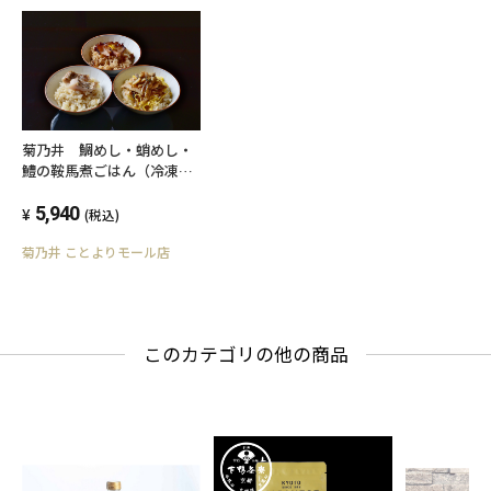
菊乃井 鯛めし・蛸めし・
鱧の鞍馬煮ごはん（冷凍
便：送料込）
5,940
(税込)
菊乃井 ことよりモール店
このカテゴリの他の商品