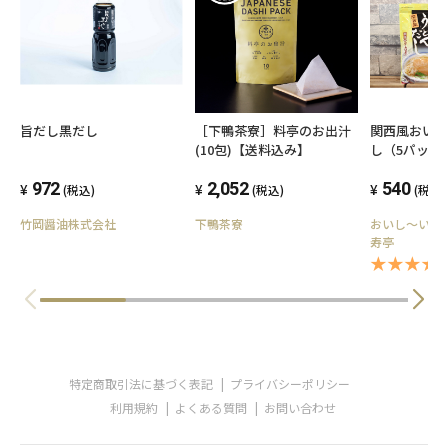
旨だし黒だし
［下鴨茶寮］料亭のお出汁
関西風おい
(10包)【送料込み】
し（5パック
972
2,052
540
(税込)
(税込)
(税込)
竹岡醤油株式会社
下鴨茶寮
おいし～いお
寿亭
★★★★★
特定商取引法に基づく表記
プライバシーポリシー
利用規約
よくある質問
お問い合わせ