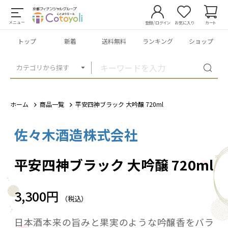
メニュー
登録/ログイン
お気に入り
カート
トップ
新着
送料無料
ランキング
ショップ
カテゴリから探す
ホーム
商品一覧
平安四神ブラック 大吟醸 720ml
佐々木酒造株式会社
1
/
1
平安四神ブラック 大吟醸 720ml
3,300円
（税込）
日本酒本来の旨みと果実のような吟醸香をバラ