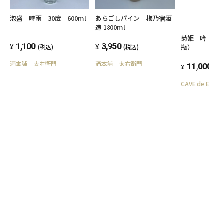
あらごしパイン 梅乃宿酒
泡盛 時雨 30度 600ml
造 1800ml
菊姫 吟 72
3,950
1,100
瓶）
(税込)
(税込)
酒本舗 太右衛門
酒本舗 太右衛門
11,000
(
CAVE de EBI