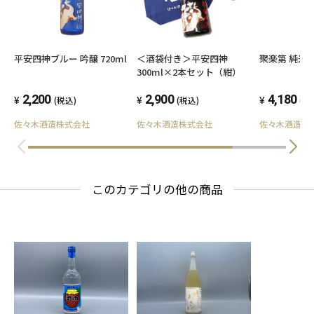
平安四神ブルー 吟醸 720ml
＜酒袋付き＞平安四神
聚楽第 純米大
300ml×2本セット（紺）
2,200
2,900
4,180
(税込)
(税込)
(税
佐々木酒造株式会社
佐々木酒造株式会社
佐々木酒造株
このカテゴリの他の商品