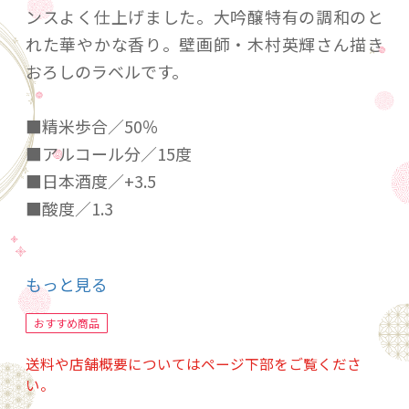
ンスよく仕上げました。大吟醸特有の調和のと
れた華やかな香り。壁画師・木村英輝さん描き
おろしのラベルです。
■精米歩合／50％
■アルコール分／15度
■日本酒度／+3.5
■酸度／1.3
20歳未満の飲酒は法律で禁止されています。当
もっと見る
店は20歳未満の方への酒類の販売はいたしてお
りません。
おすすめ商品
ご購入時、「ご注文手続き」画面の「お問い合
送料や店舗概要についてはページ下部をご覧くださ
わせ欄」に、生年月日を必ず入力してくださ
い。
い。