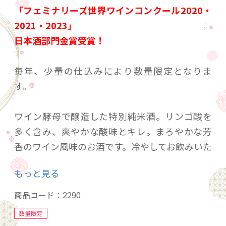
「フェミナリーズ世界ワインコンクール2020・
2021・2023」
日本酒部門金賞受賞！
毎年、少量の仕込みにより数量限定となりま
す。
ワイン酵母で醸造した特別純米酒。リンゴ酸を
多く含み、爽やかな酸味とキレ。まろやかな芳
香のワイン風味のお酒です。冷やしてお飲みいた
だき、ステーキなどの肉料理にも最適です。
もっと見る
BONITA：（ポルトガル語）「華麗な」「美し
い」
商品コード：
2290
数量限定
内容量：720ｍｌ