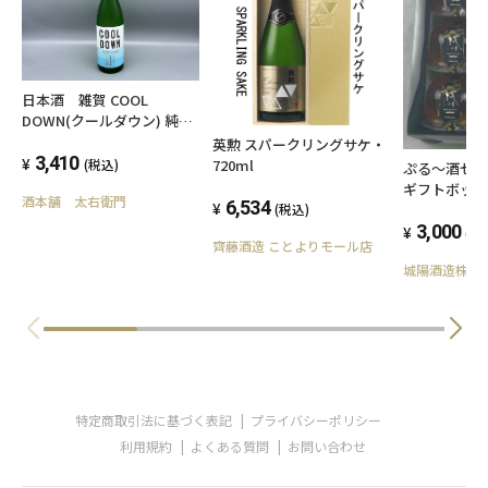
日本酒 雑賀 COOL
DOWN(クールダウン) 純米
吟醸 Straight 1800ml
英勲 スパークリングサケ・
3,410
720ml
(税込)
ぷる～酒ゼ
ギフトボッ
酒本舗 太右衛門
6,534
(税込)
+城州宇治抹
3,000
(税
齊藤酒造 ことよりモール店
城陽酒造株式
特定商取引法に基づく表記
プライバシーポリシー
利用規約
よくある質問
お問い合わせ