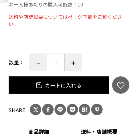
お一人様あたりの購入可能数：10
原材料：米（国産）・米麹（国産米）
使用米/精米歩合：五百万石/60％精米
送料や店舗概要についてはページ下部をご覧くださ
い。
アルコール度数 ：14度以上15度未満
日本酒度： -15.0
20歳未満の飲酒は法律で禁止されています。当
店は20歳未満の方への酒類の販売はいたしてお
数量：
りません。
ご購入時、「ご注文手続き」画面の「お問い合
カートに入れる
わせ欄」に、生年月日を必ず入力してくださ
い。
ことよりモール会員で生年月日登録済みの方
SHARE
は、お問い合わせ欄への入力は不要です。
商品詳細
送料・店舗概要