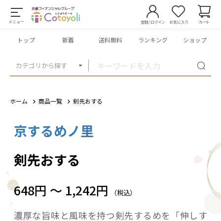
メニュー
登録/ログイン
お気に入り
カート
トップ
新着
送料無料
ランキング
ショップ
カテゴリから探す
ホーム
商品一覧
剣先おする
京するめノ里
1
/
3
剣先おする
648円 ～ 1,242円
（税込）
濃厚な旨味と風味を持つ剣先するめを「伸しす