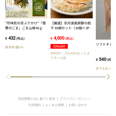
”珍味処の京ふりかけ”「衝
【厳選】京丹波高原豚の餃
撃のごま」ごま山椒40ｇ
子 60個セット（30個×2P）
冷凍
432
4,000
(税込)
(税込)
ソフトする
33%OFF
錦市場 櫂KAI
SHEEN！_foodshop ことよ
りモール店
540
(税込)
京するめノ里
特定商取引法に基づく表記
プライバシーポリシー
利用規約
よくある質問
お問い合わせ