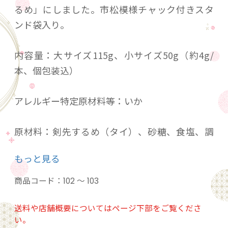
るめ」にしました。市松模様チャック付きスタ
ンド袋入り。
内容量：大サイズ115g、小サイズ50g（約4g/
本、個包装込）
アレルギー特定原材料等：いか
原材料：剣先するめ（タイ）、砂糖、食塩、調
味料（アミノ酸等）
もっと見る
保存方法：直射日光を避けて常温で保存
商品コード：
102 ～ 103
賞味期限：製造日から3ヶ月
送料や店舗概要についてはページ下部をご覧くださ
い。