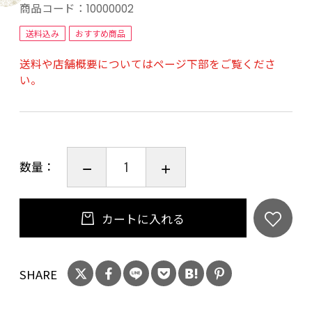
商品コード：
10000002
大阪堺市で創業110年精肉店を営む”やまさん阪
送料込み
おすすめ商品
本商店”の国産黒毛和牛やまさん牛の美味しさを
送料や店舗概要についてはページ下部をご覧くださ
是非ご堪能下さい。
い。
【賞味期限】出荷日より冷凍保存にて30日間と
なります。
【配送方法】ヤマト運輸の冷凍便にてお送りい
数量：
たします。
カートに入れる
SHARE