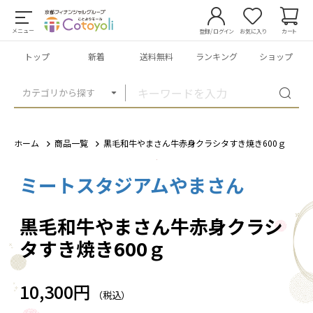
メニュー
登録/ログイン
お気に入り
カート
トップ
新着
送料無料
ランキング
ショップ
カテゴリから探す
ホーム
商品一覧
黒毛和牛やまさん牛赤身クラシタすき焼き600ｇ
ミートスタジアムやまさん
1
/
5
黒毛和牛やまさん牛赤身クラシ
タすき焼き600ｇ
10,300円
（税込）