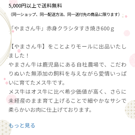
5,000円以上で送料無料
（同一ショップ、同一配送方法、同一送付先の商品に限ります）
「やまさん牛」赤身クラシタすき焼き600ｇ
【やまさん牛】をことよりモールに出品いたし
ました！
やまさん牛は鹿児島にある自社農場で、こだわ
りぬいた無添加の飼料を与えながら愛情いっぱ
いに育てたメス牛です。
メス牛はオス牛に比べ希少価値が高く、さらに
未経産のまま育て上げることで細やかなサシで
柔らかいお肉に仕上げております。
霜降り部位はもちろんのこと、特に甘みが強い
もっと見る
赤身が特徴的です。