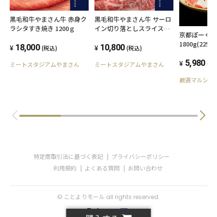
黒毛和牛やまさん牛 赤身ク
黒毛和牛やまさん牛 サーロ
ラシタすき焼き 1200ｇ
イン切り落としスライス
京都ぽーく 
500g
1800g(225g
18,000
10,800
(税込)
(税込)
お料理にも
銘柄豚京都
5,980
(税
ミートスタジアムやまさん
ミートスタジアムやまさん
厳選マルシェ
特定商取引法に基づく表記
プライバシーポリシー
利用規約
よくある質問
お問い合わせ
© ことよりモール all rights reserved.