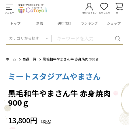
メニュー
登録/ログイン
お気に入り
カート
トップ
新着
送料無料
ランキング
ショップ
カテゴリから探す
ホーム
商品一覧
黒毛和牛やまさん牛 赤身焼肉 900ｇ
ミートスタジアムやまさん
1
/
4
黒毛和牛やまさん牛 赤身焼肉
900ｇ
13,800円
（税込）