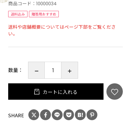
大阪堺市で創業110年精肉店を営む”やまさん阪
商品コード：
10000034
本商店”の国産黒毛和牛やまさん牛の美味しさを
送料込み
贈答用おすすめ
是非ご堪能下さい。
送料や店舗概要についてはページ下部をご覧くださ
い。
【賞味期限】出荷日より冷凍保存にて30日間と
なります。
【配送方法】ヤマト運輸の冷凍便にてお送りい
たします。
数量：
カートに入れる
SHARE