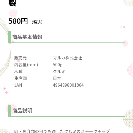
製
580円
（税込）
商品基本情報
販売元
：
マルカ株式会社
内容量(mm)
：
500g
木種
：
クルミ
生産国
：
日本
JAN
：
4964398001864
商品説明
肉・魚介類の何でも適したクルミのスモークチップ。