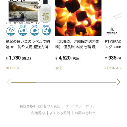
縁起の良い金のラベルで釣
【北海道、沖縄除き送料無
PTYGRAC
運UP 釣り人用 超強力消臭
料】 備長炭 木炭 七輪 焼鳥
ング 240mm 
スプレーNEODEO釣り用
焼肉 太陽炭 10kg
ンプ アウトドア レ
300㎖ キャンプ アウトドア
1,780
4,620
調理 日本製
935
(税込)
(税込)
(税込)
テント 釣り餌
NEODEO
炭天
パピルスマー
特定商取引法に基づく表記
プライバシーポリシー
利用規約
よくある質問
お問い合わせ