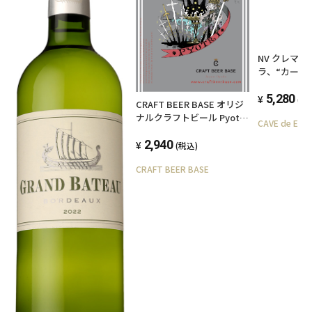
NV クレマ
ラ、“カーヴ
ス”、ドメー
ンデ
5,280
(税
CRAFT BEER BASE オリジ
ナルクラフトビール Pyotr
CAVE de EBI
Ⅰ ボトル330ml 3本セット
2,940
(税込)
CRAFT BEER BASE