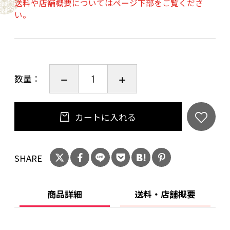
送料や店舗概要についてはページ下部をご覧くださ
やユズなどの柑橘系の香り、モモや梨などの甘
い。
いフルーツの香り、そして、穏やかなヴァニラ
の香りがワインに溶け込んでいます。口中で
は、心地よい酸とミネラル感が豊かな果実香と
ともに余韻として感じられるワインです。
数量：
※ワイン産地データー
シャルドネ (長野県、福島県) 甲州 (山梨県）
カートに入れる
20歳未満の飲酒は法律で禁止されています。当
SHARE
店は20歳未満の方への酒類の販売はいたしてお
りません。
ご購入時、「ご注文手続き」画面の「お問い合
商品詳細
送料・店舗概要
わせ欄」に、生年月日を必ず入力してくださ
い。