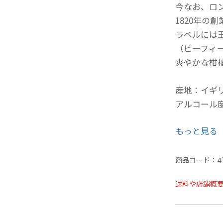
今なお、ロ
1820年の
ラベルには
（ビーフィ
爽やかな柑
産地：イギ
アルコール度
もっと見る
20歳未満
の方への酒
商品コード：
4
ご購入時、
年月日を必
送料や店舗概
ことよりモ
せ欄への入