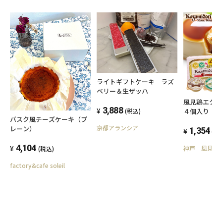
ライトギフトケーキ ラズ
ベリー＆生ザッハ
風見鶏エク
3,888
４個入り
(税込)
バスク風チーズケーキ（プ
京都アランシア
レーン）
1,354
(税
4,104
神戸 風見鶏
(税込)
factory&cafe soleil