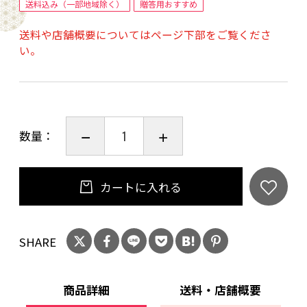
茶粉末（奈良県産緑茶）、コーンスターチ、大
送料込み（一部地域除く）
贈答用おすすめ
豆粉末、食塩、寒天加工品、粉糖、梅酢（一部
送料や店舗概要についてはページ下部をご覧くださ
に乳成分・大豆を含む）
い。
【極プリン】品名：極プリン 名称：洋生菓子
原材料名：生クリーム(乳製品)、牛乳、卵黄、コ
ンデンスミルク（乳製品)、グラニュー糖、大和
茶粉末(緑茶(奈良県))、食塩、（一部に乳成分・
数量：
卵含む）
内容量
カートに入れる
■大和茶大福「口福餅」6個入り全種セット 1
箱
SHARE
（商品内容）
大和茶大福「口福餅」 1～5番 各1個
大和茶大福「口福餅」 ほうじ茶 1個
商品詳細
送料・店舗概要