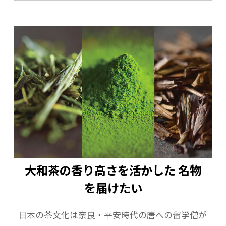
■口福「極プリン」6個入り 1箱
（商品内容）
口福「極プリン」抹茶 3個
口福「極プリン」ほうじ茶 3個
賞味期限
口福餅：冷凍2ヶ月（解凍後は解凍日含め2日）
プリン：冷凍1ヶ月（解凍後は解凍日含め4日）
y
保存方法 冷凍（解凍後は冷蔵）
製造者 株式会社八宝
大和茶の香り高さを活かした 名物
お問い合わせ先 株式会社八宝
を届けたい
〒630-8215奈良市東向中町１１
☎0742-24-1755
日本の茶文化は奈良・平安時代の唐への留学僧が