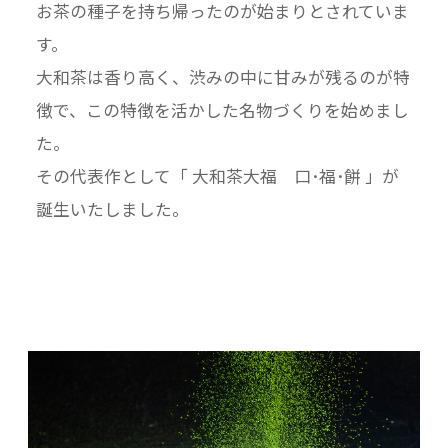
お茶の種子を持ち帰ったのが始まりとされていま
栄養成分表示
す。
【口福餅】栄養成分表示（製品1個当たり）エネ
大和茶は香り高く、渋みの中に甘みが残るのが特
ルギー：102kcal、炭水化物：17.4g、たんぱく
徴で、この特徴を活かした名物づくりを始めまし
質：1.8g、脂質：2.2g、食塩相当量：0.0g（こ
た。
の表示値は、目安です。）
その代表作として「 大和茶大福 口･福･餅 」が
【極プリン】栄養成分表示（製品１個当たり）
誕生いたしました。
エネルギー：260Kcal 炭水化物：17.6g た
んぱく質：5.0g 脂質：18.8ｇ 食塩相当量：
0.08ｇ（この表示値は、目安です。）