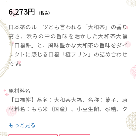
6,273円
（税込）
日本茶のルーツとも言われる「大和茶」の香り
高さ、渋みの中の旨味を活かした大和茶大福
「口福餅」と、風味豊かな大和茶の旨味をダイ
レクトに感じる口福「極プリン」の詰め合わせ
です。
原材料名
【口福餅】品名：大和茶大福、名称：菓子、原
材料名：もち米（国産）、小豆生餡、砂糖、ク
リーム（乳製品）、緑茶粉末（奈良県産緑
もっと見る
茶）、抹茶（奈良県産緑茶）、水あめ、ほうじ