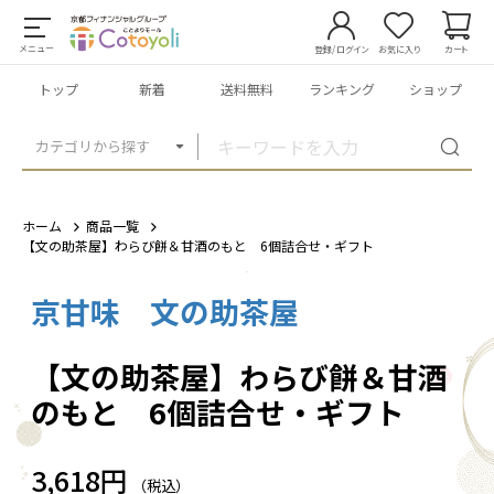
メニュー
登録/ログイン
お気に入り
カート
トップ
新着
送料無料
ランキング
ショップ
カテゴリから探す
ホーム
商品一覧
【文の助茶屋】わらび餅＆甘酒のもと 6個詰合せ・ギフト
京甘味 文の助茶屋
1
/
8
【文の助茶屋】わらび餅＆甘酒
のもと 6個詰合せ・ギフト
3,618円
（税込）