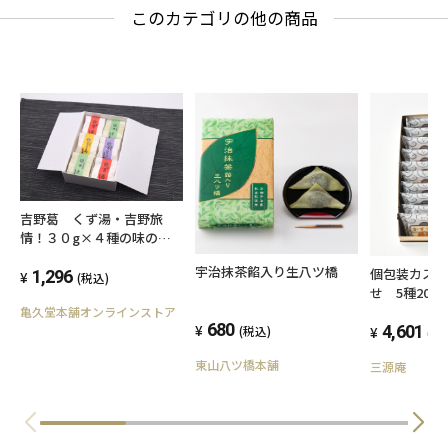
このカテゴリの他の商品
吉野葛 くず湯・吉野旅
情！３０g×４種の味のア
ソート６個入りプチギフト
宇治抹茶餡入り生八ツ橋
個包装カス
に
1,296
(税込)
せ 5種20個
亀久堂本舗オンラインストア
680
4,601
(税込)
(税
東山八ツ橋本舗
三源庵