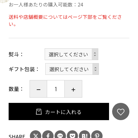
お一人様あたりの購入可能数：24
悠久の歴史ある京都にちなんで名付けた「古都
送料や店舗概要についてはページ下部をご覧くださ
い。
千年」シリーズの純米大吟醸酒です。
京都産酒造好適米「祝(いわい)」の特性を引き出
し、深みのあるまろやかで上品な味わいと、フ
ルーティーで豊かな吟醸香を、英勲の技術と京
熨斗
都伏見の名水で絶妙に溶け合わせた逸品です。
ギフト包装
また「インターナショナルサケチャレンジ」
2016のシルバー受賞、「インターナショナルワ
数量：
インチャレンジ」2021のシルバー受賞など、日
本酒品評会においても高い評価をいただいており
ます。
カートに入れる
20歳未満の飲酒は法律で禁止されています。当
店は20歳未満の方への酒類の販売はいたしてお
SHARE