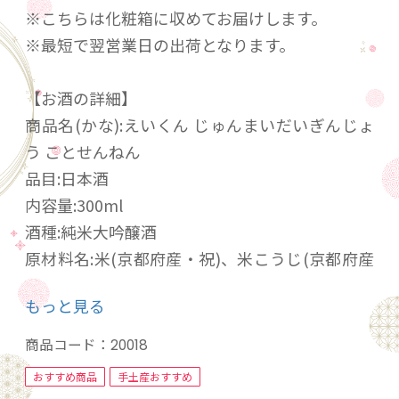
※こちらは化粧箱に収めてお届けします。
※最短で翌営業日の出荷となります。
【お酒の詳細】
商品名(かな):えいくん じゅんまいだいぎんじょ
う ことせんねん
品目:日本酒
内容量:300ml
酒種:純米大吟醸酒
原材料名:米(京都府産・祝)、米こうじ(京都府産
米・祝)
もっと見る
精米歩合:45%
アルコール分:15度
商品コード：
20018
味の特徴:中口、やや濃醇
おすすめ商品
手土産おすすめ
お奨めの飲み方:冷やして、室温で