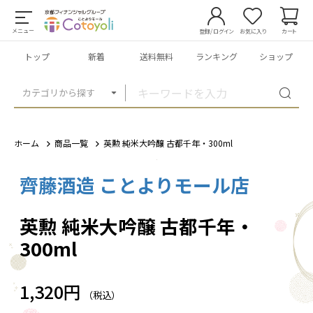
メニュー
登録/ログイン
お気に入り
カート
トップ
新着
送料無料
ランキング
ショップ
カテゴリから探す
ホーム
商品一覧
英勲 純米大吟醸 古都千年・300ml
齊藤酒造 ことよりモール店
1
/
1
英勲 純米大吟醸 古都千年・
300ml
1,320円
（税込）