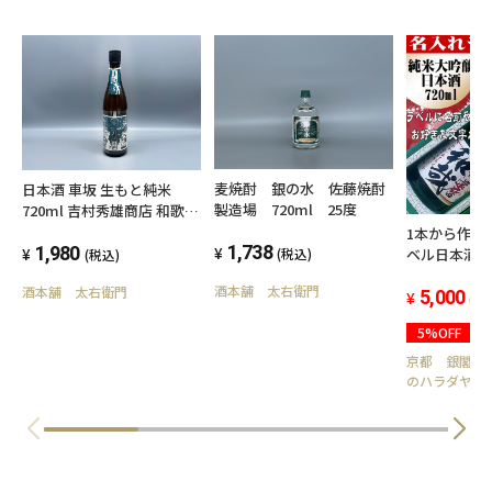
麦焼酎 銀の水 佐藤焼酎
日本酒 車坂 生もと純米
製造場 720ml 25度
720ml 吉村秀雄商店 和歌山
県
1本から作成
1,738
1,980
ベル日本酒
(税込)
(税込)
720ml 1
酒本舗 太右衛門
酒本舗 太右衛門
(送料込み 
5,000
(税
除く)
5%OFF
京都 銀閣寺
のハラダヤ