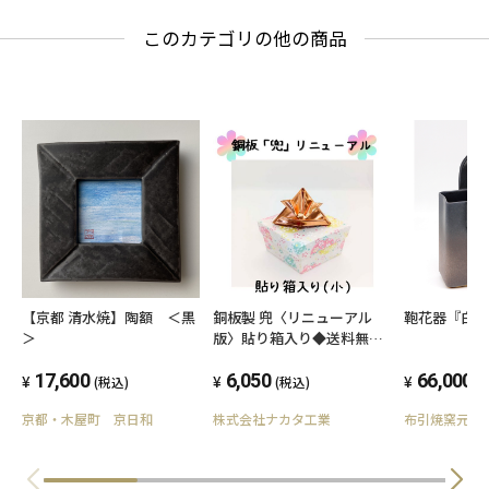
このカテゴリの他の商品
【京都 清水焼】陶額 ＜黒
銅板製 兜〈リニューアル
鞄花器『白
＞
版〉貼り箱入り◆送料無料
◆
17,600
6,050
66,000
(税込)
(税込)
(
京都・木屋町 京日和
株式会社ナカタ工業
布引焼窯元