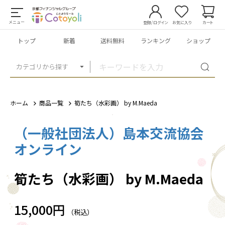
メニュー
登録/ログイン
お気に入り
カート
トップ
新着
送料無料
ランキング
ショップ
カテゴリから探す
ホーム
商品一覧
筍たち（水彩画） by M.Maeda
（一般社団法人）島本交流協会
1
/
1
オンライン
筍たち（水彩画） by M.Maeda
15,000円
（税込）