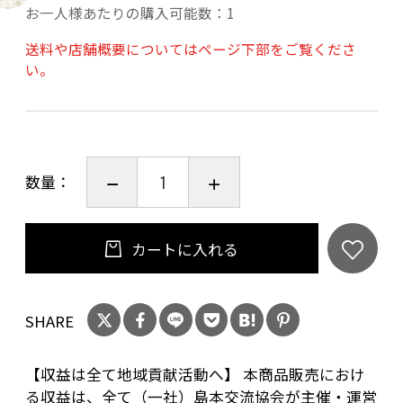
お一人様あたりの購入可能数：1
額装：額装なし
素材、技巧：水彩、紙
送料や店舗概要についてはページ下部をご覧くださ
い。
サイズ詳細：額装込サイズ 410×318mm（F6
版）
サイン：サイン入り（作品表面）
送料：商品代に含む（送料無料）
数量：
【収益は全て地域貢献活動へ】
本商品販売における収益は、全て（一社）島本
カートに入れる
交流協会が主催・運営に携わる地域貢献活動に
活用されます
SHARE
【収益は全て地域貢献活動へ】 本商品販売におけ
る収益は、全て（一社）島本交流協会が主催・運営