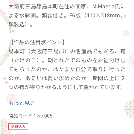
大阪府三島郡島本町在住の画家、M.Maeda氏に
よる水彩画。額装付き。F6版（410×318mm、
額装込）。
【作品の注目ポイント】
島本町（大阪府三島郡）の名産品でもある、筍
（たけのこ）。朝とれたてのものをお裾分けし
てもらったのか、はたまた自分で取りに行った
のか、あるいは買い求めたのか…新聞の上に２
つの筍が寄りかかるようにして置かれています。
特に春に飾っていただきたい絵画です。
もっと見る
【詳細情報】
商品コード：
No.005
制作時期：2022～2023
送料込み
発送までの期間：約一週間