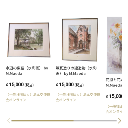
水辺の東屋（水彩画） by
煉瓦造りの建造物（水彩
M.Maeda
画） by M.Maeda
花瓶と花かご
15,000
15,000
M.Maeda
(税込)
(税込)
（一般社団法人）島本交流協
（一般社団法人）島本交流協
15,000
(
会オンライン
会オンライン
（一般社団法
会オンライン