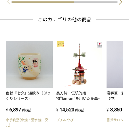
このカテゴリの他の商品
色絵『七夕』湯飲み（ぷっ
長刀鉾 伝統的織
漢字筆 鼬
くりシリーズ）
物”kinran"を用いた豪華な
（中）
模型
6,897
14,520
3,850
(税込)
(税込)
(税
小手鞠窯(京焼・清水焼 窯
プチみやび
書芸サロン賛
元)