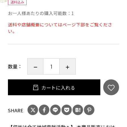
送料込み
制作時期：2022～2023
お一人様あたりの購入可能数：1
発送までの期間：約一週間
額装：額装なし
送料や店舗概要についてはページ下部をご覧くださ
い。
素材、技巧：水彩、紙
サイズ詳細：額装込サイズ 410×318mm（F6
版）
サイン：サイン入り（作品表面）
送料：商品代に含む（送料無料）
数量：
【収益は全て地域貢献活動へ】
カートに入れる
本商品販売における収益は、全て（一社）島本
交流協会が主催・運営に携わる地域貢献活動に
活用されます
SHARE