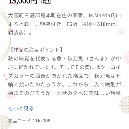
15,000円
（税込）
大阪府三島郡島本町在住の画家、M.Maeda氏に
よる水彩画。額装付き。F6版（410×318mm、
額装込）。
【作品の注目ポイント】
秋の味覚を代表する魚・秋刀魚（さんま）が中
心に描かれています。そしてその奥にはターコイ
ズカラーの酒器が置かれた構図で、秋刀魚は七
輪で焼いだのだろうか、これから二人で晩酌が
始まるのだろうか…と秋の夕べに美味しい想像
が膨らむ絵画です。気取らず飾れる一枚。
もっと見る
商品コード：
No.006
【詳細情報】