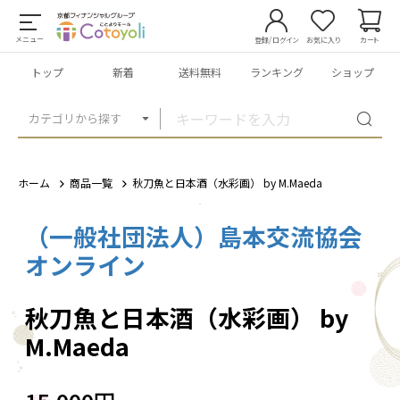
メニュー
登録/ログイン
お気に入り
カート
トップ
新着
送料無料
ランキング
ショップ
カテゴリから探す
ホーム
商品一覧
秋刀魚と日本酒（水彩画） by M.Maeda
（一般社団法人）島本交流協会
1
/
1
オンライン
秋刀魚と日本酒（水彩画） by
M.Maeda