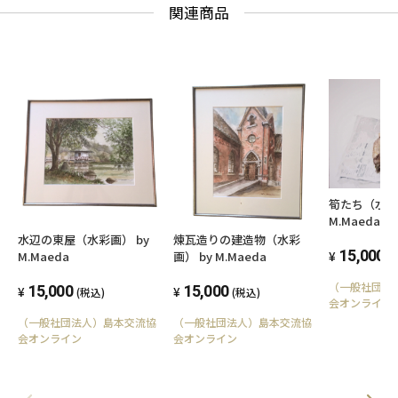
関連商品
筍たち（水彩
M.Maeda
水辺の東屋（水彩画） by
煉瓦造りの建造物（水彩
15,000
M.Maeda
画） by M.Maeda
(
（一般社団法
15,000
15,000
(税込)
(税込)
会オンライン
（一般社団法人）島本交流協
（一般社団法人）島本交流協
会オンライン
会オンライン