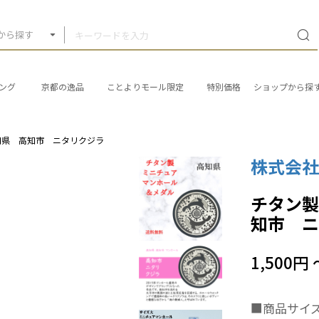
から探す
ング
京都の逸品
ことよりモール限定
特別価格
ショップから探
知県 高知市 ニタリクジラ
株式会
チタン
知市 
1,500円 
■商品サイ