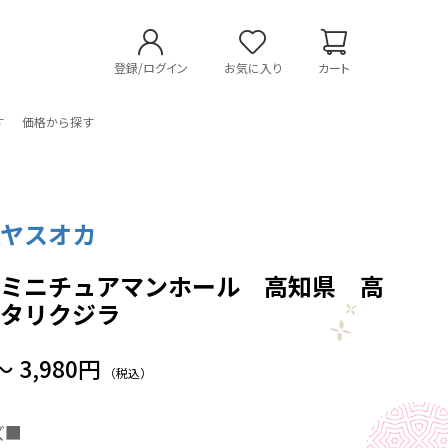
登録/ログイン
お気に入り
カート
す
価格から探す
社ヤスオカ
製ミニチュアマンホール 高知県 高
ニタリクジラ
～ 3,980円
（税込）
ズ■