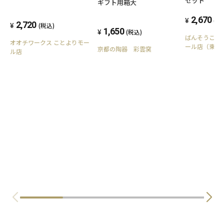
セット
ギフト用箱大
2,670
(税
2,720
(税込)
1,650
(税込)
ばんそうこう
オオチワークス ことよりモー
ール店（東洋
京都の陶器 彩雲窯
ル店