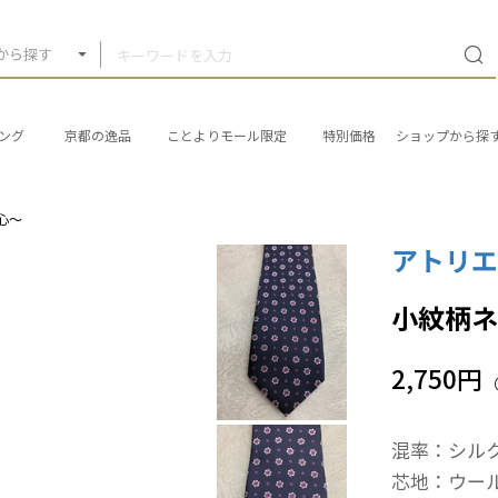
から探す
ング
京都の逸品
ことよりモール限定
特別価格
ショップから探
〜心〜
アトリエ
小紋柄ネク
2,750円
混率：シルク
芯地：ウール