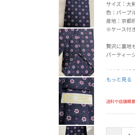
サイズ：大剣
色：パープ
産地：京都
※ケース付
贅沢に裏地
パーティー
HAND M
もっと見る
シルク製品
意ください
送料や店舗概
現物と写真