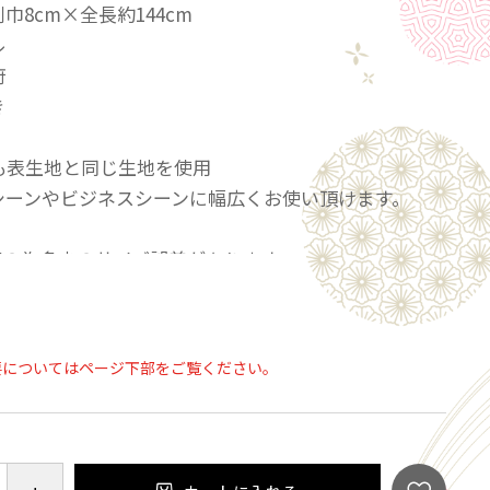
巾8cm×全長約144cm
ル
府
き
も表生地と同じ生地を使用
シーンやビジネスシーンに幅広くお使い頂けます。
ADEの為多少のサイズ誤差があります。
は非常にデリケートな為、引っ掛かり、色落ち等ご注
。
要についてはページ下部をご覧ください。
の多少色が違う場合がございます。