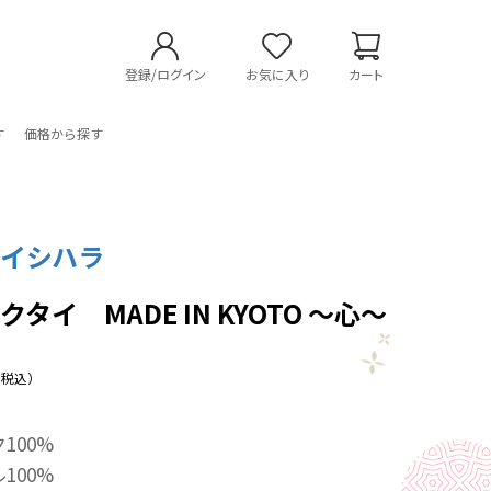
登録/ログイン
お気に入り
カート
す
価格から探す
イシハラ
タイ MADE IN KYOTO 〜心〜
（税込）
100%
100%