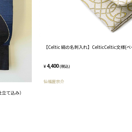
【Celtic 絹の名刺入れ】CelticCeltic文
4,400
(税込)
仙福屋宗介
仕立て込み）