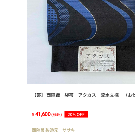
【帯】 西陣織 袋帯 アタカス 流水文様 （お
41,600
20%OFF
(税込)
西陣帯 製造元 ササキ