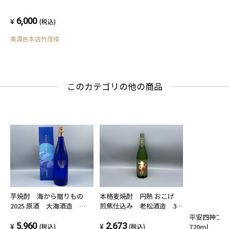
6,000
(税込)
美濃吉本店竹茂楼
このカテゴリの他の商品
本格麦焼酎 円熟 おこげ
芋焼酎 海から贈りもの
煎焦仕込み 老松酒造 30
2025 原酒 大海酒造
度 1800ml
1800ml 37度以上38度未
平安四神ブラ
2,673
満
5,960
720ml
(税込)
(税込)