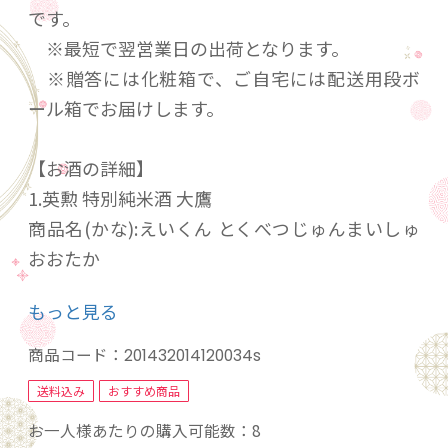
です。
※最短で翌営業日の出荷となります。
※贈答には化粧箱で、ご自宅には配送用段ボ
ール箱でお届けします。
【お酒の詳細】
1.英勲 特別純米酒 大鷹
商品名(かな):えいくん とくべつじゅんまいしゅ
おおたか
品目:日本酒 内容量:720ml 酒種:特別純米酒 原材
もっと見る
料名:米(京都府産米)、米こうじ(京都府産米) 精
米歩合:60% アルコール分:15度 味の特徴:中口、
商品コード：
201432014120034s
やや淡麗 お奨めの飲み方:冷やして、室温で、燗
送料込み
おすすめ商品
をつけて
お一人様あたりの購入可能数：8