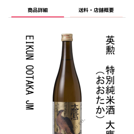
けて
商品詳細
送料・店舗概要
20歳未満の飲酒は法律で禁止されています。当
店は20歳未満の方への酒類の販売はいたしてお
りません。
ご購入時、「ご注文手続き」画面の「お問い合
わせ欄」に、生年月日を必ず入力してくださ
い。
ことよりモール会員で生年月日登録済みの方
は、お問い合わせ欄への入力は不要です。